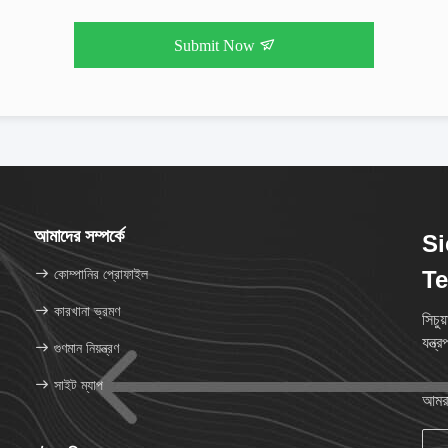
Submit Now
আমাদের সম্পর্কে
Si
কোম্পানির প্রোফাইল
Te
কারখানা ভ্রমণ
সিচুয
যন্ত্
গুণমান নিয়ন্ত্রণ
সাইট ম্যাপ
আমরা