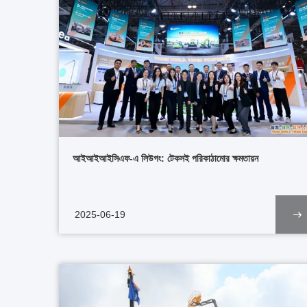
আইআইআইসিএফ-এ লিউগং: টেকসই পরিকাঠামোর ক্ষমতায়ন
2025-06-19