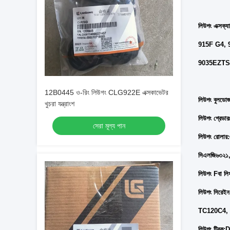
লিউগং এক্
915F G4,
9035EZTSG
12B0445 ও-রিং লিউগং CLG922E এক্সকাভেটর
লিউগং বুলডোজ
খুচরা যন্ত্রাংশ
লিউগং গ্র
সেরা মূল্য পান
লিউগং রোলার:
সিএলজি৬৩২১,
লিউগং F
বা লি
লিউগং সি
রেইন
TC120C4, 
লিউগং টি
রক:
D