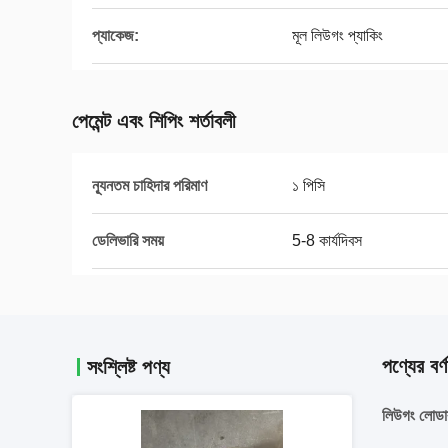
প্যাকেজ:
মূল লিউগং প্যাকিং
পেমেন্ট এবং শিপিং শর্তাবলী
ন্যূনতম চাহিদার পরিমাণ
১ পিসি
ডেলিভারি সময়
5-8 কার্যদিবস
পণ্যের বর্ণ
সংশ্লিষ্ট পণ্য
লিউগং লোডা