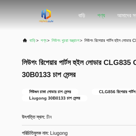
বাড়ি
পণ্য
আমাদের সম্
বাড়ি
>
পণ্য
>
লিউগং খুচরা যন্ত্রাংশ
>
লিউগং রিপেয়ার পার্টস হুইল লোডা
লিউগং রিপেয়ার পার্টস হুইল লোডার CLG835 C
30B0133 চাপ সেন্সর
লিউগুন চাকা লোডার চাপ সেন্সর
CLG856 রিপেয়ার পার্টস 
Liugong 30B0133 চাপ সেন্সর
উৎপত্তি স্থল:
চীন
পরিচিতিমুলক নাম:
Liugong