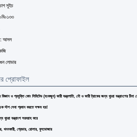
চাপ সুইচ
 ৩০বি০১৩৩
: আসল
েজি
উগুন লোডার
ির প্রোফাইল
ন বিজ্ঞান ও প্রযুক্তি কোং লিমিটেড (হংকজুন) ভারী যন্ত্রপাতি, নৌ ও ভারী ট্রাকের জন্য খুচরা যন্ত্রাংশের 
 স্টপ সেবা প্রদান করতে সক্ষম হয়!
য খুচরা যন্ত্রাংশ সরবরাহ করে
র, খননকারী, গ্রেডার, রোলার, বুলডোজার