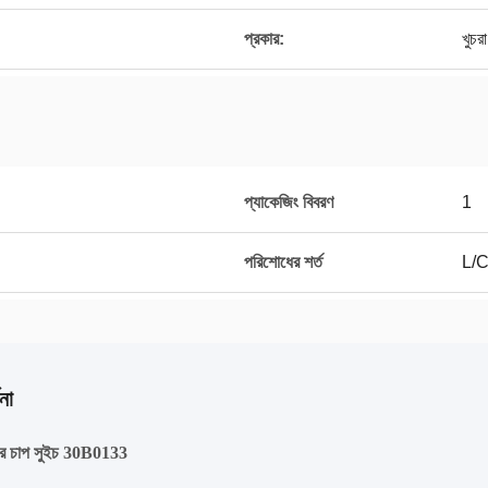
প্রকার:
খুচরা
প্যাকেজিং বিবরণ
1
পরিশোধের শর্ত
L/C,
না
র চাপ সুইচ 30B0133