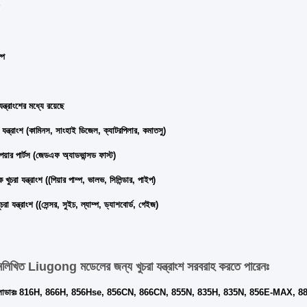
্প
ন্ত্রাংশের মধ্যে রয়েছে
া যন্ত্রাংশ (কামিনস, সাংহাই ডিজেল, ক্যাটরপিলার, কমাতসু)
িপেয়ার পার্টস (জেডএফ অ্যাডভান্সড ফাস্ট)
খুচরা যন্ত্রাংশ ((গিয়ার পাম্প, ভালভ, সিলিন্ডার, পাইপ)
চরা যন্ত্রাংশ ((সেন্সর, সুইচ, ল্যাম্প, ড্যাশবোর্ড, গেইজ)
নলিখিত Liugong মডেলের জন্য খুচরা যন্ত্রাংশ সরবরাহ করতে পারেনঃ
ল লোডারঃ 816H, 866H, 856Hse, 856CN, 866CN, 855N, 835H, 835N, 856E-MAX, 