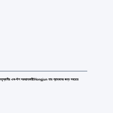
চীনা নেতৃস্থানীয় এক-স্টপ সরবরাহকারী!Hongjun তার গ্রাহকদের জন্য সবচেয়ে