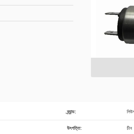
ব্র্যান্ড:
লিউ
উৎপত্তি:
চীন