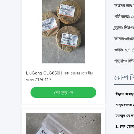
অংশের নামঃ 
পার্ট নম্বরঃ
ব্র্যান্ডঃ লিউগং
আসল/ওইএম
ওজনঃ ০.৭ ক
প্রয়োগঃ লি
LiuGong CLG850H চাকা লোডার তেল সীল
কোম্পান
আসন 71A0117
সেরা মূল্য পান
সিচুয়ান হংকজু
সন্তোষজনক এক
হংকজুন এর জন্
1. চাকা লোডা