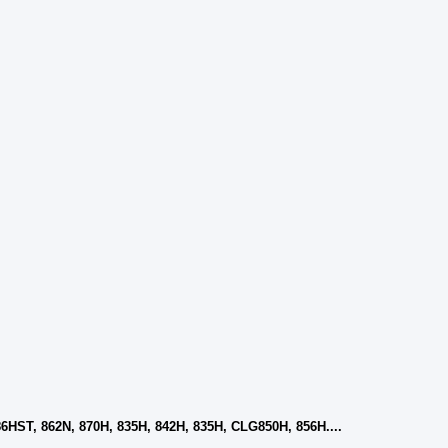
886HST, 862N, 870H, 835H, 842H, 835H, CLG850H, 856H....