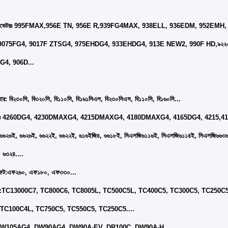
সক্যাভেটরঃ 995FMAX,956E TN, 956E R,939FG4MAX, 938ELL, 936EDM, 952E
 9075FG4, 9017F ZTSG4, 975EHDG4, 933EHDG4, 913E NEW2, 990F HD,৯২২
4, 906D...
ার: বি২৩০সি, বি৩২০সি, বি১১০সি, বি১৬১সিএল, বি২৩০সিএস, বি১১০সি, বি১৬০সি...
েডারঃ 4260DG4, 4230DMAXG4, 4215DMAXG4, 4180DMAXG4, 4165DG4, 4215,
৬৬২৬ই, ৬৬২৬ই, ৬৬২২ই, ৬৬২২ই, ৬১৬ইজি৪, ৬৬১৮ই, সিএলজি৬১১৬ই, সিএলজি৬১১৪ই, সিএলজি৬৬৩
 ৬৩২৪....
ফট:
এফ২৬০, এফ১৮০, এফ৩৩০...
:
TC13000C7, TC800C6, TC8005L, TC500C5L, TC400C5, TC300C5, TC250C5
TC100C4L, TC750C5, TC550C5, TC250C5....
W105AG4, DW90AG4, DW90A-EV, DR100C, DW90A-H,