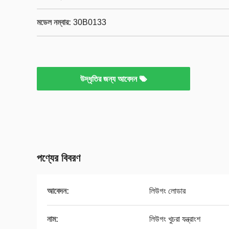
মডেল নম্বার:
30B0133
উদ্ধৃতির জন্য আবেদন
পণ্যের বিবরণ
আবেদন:
লিউগং লোডার
নাম:
লিউগং খুচরা যন্ত্রাংশ