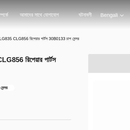
পর্কে
আমাদের সাথে যোগাযোগ
ঘটনাবলী
Bengali
করুন
র CLG835 CLG856 রিপেয়ার পার্টস 30B0133 চাপ সেন্সর
LG856 রিপেয়ার পার্টস
সেন্সর