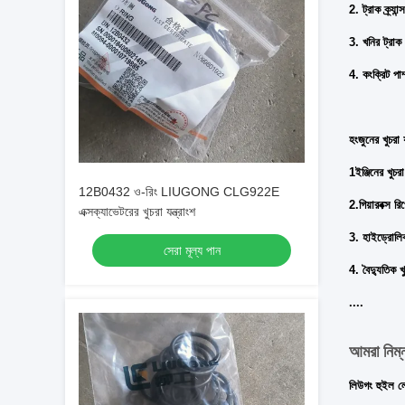
2. ট্রাক ক্র্যান্স
3. খনির ট্রাক
4. কংক্রিট পাম
হংজুনের খুচরা য
1ইঞ্জিনের খুচর
12B0432 ও-রিং LIUGONG CLG922E
2.গিয়ারবক্স র
এক্সক্যাভেটরের খুচরা যন্ত্রাংশ
3. হাইড্রোলিক 
সেরা মূল্য পান
4. বৈদ্যুতিক খু
....
আমরা নিম্
লিউগং হুই