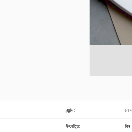
ব্র্যান্ড:
লো
উৎপত্তি:
চীন