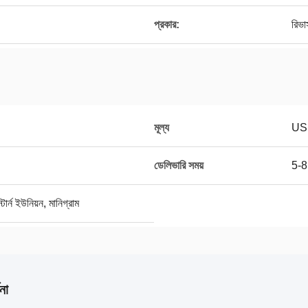
প্রকার:
রিভার
মূল্য
US
ডেলিভারি সময়
5-8 
র্ন ইউনিয়ন, মানিগ্রাম
না