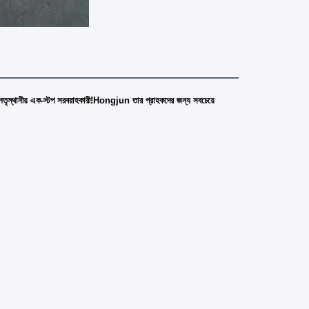
চীনা নেতৃস্থানীয় এক-স্টপ সরবরাহকারী!Hongjun তার গ্রাহকদের জন্য সবচেয়ে