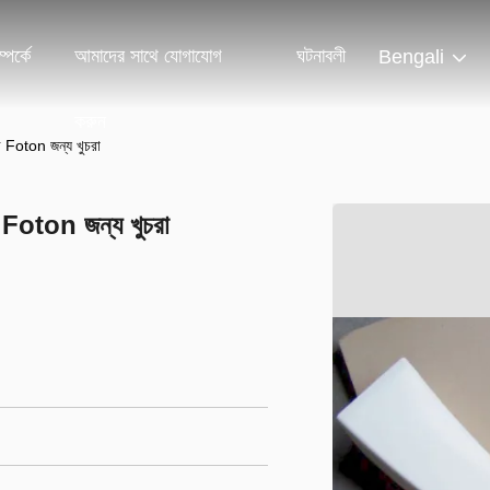
পর্কে
আমাদের সাথে যোগাযোগ
ঘটনাবলী
Bengali
করুন
রর Foton জন্য খুচরা
র Foton জন্য খুচরা