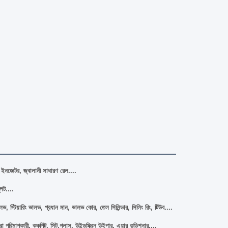
লানী ইনজেক্টর, জ্বালানী সাধারণ রেল....
লেট....
ালভ, স্টিয়ারিং ভালভ, প্রধান মান, ভালভ কোর, তেল সিলিন্ডার, সিলিং রিং, টিউব....
্রা পরিমাপকারী, ককপিট, সিট,গ্লাস, উইন্ডস্ক্রিন উইপার, এয়ার কন্ডিশনার....