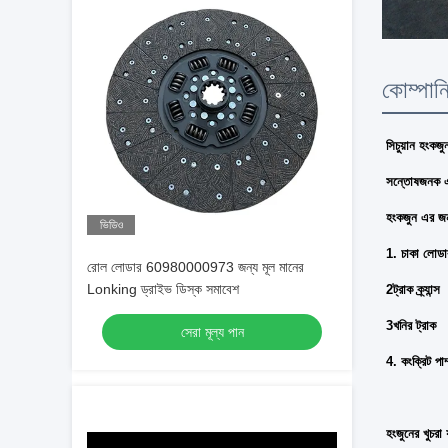
কোম্পান
সিচুয়ান হংকজু
সন্তোষজনক এক
হংকজুন এর জন্
ভিডিও
1. চাকা লোডার
রোল লোডার 60980000973 জন্য মূল মানের
Lonking ড্রাইভ ডিস্ক সমাবেশ
2ট্রাক ক্র্যান্স
3খনির ট্রাক
সেরা মূল্য পান
4. কংক্রিট পাম
হংজুনের খুচরা য