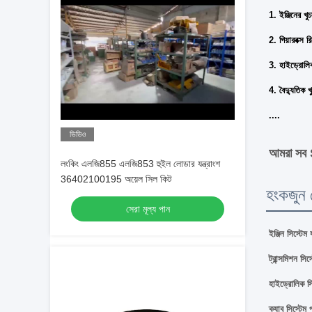
1. ইঞ্জিনের খু
2. গিয়ারবক্স 
3. হাইড্রোলিক 
4. বৈদ্যুতিক খু
....
ভিডিও
আমরা সব S
লংকিং এলজি855 এলজি853 হুইল লোডার যন্ত্রাংশ
36402100195 অয়েল সিল কিট
হংকজুন 
সেরা মূল্য পান
ইঞ্জিন সিস্টেম 
ট্রান্সমিশন সিস
হাইড্রোলিক সিস
ক্যাব সিস্টেম 