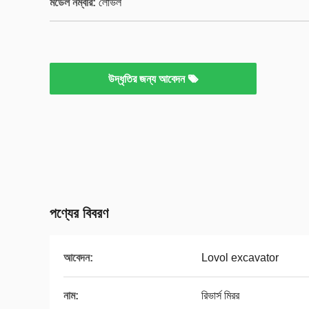
মডেল নম্বার:
লোভল
উদ্ধৃতির জন্য আবেদন
পণ্যের বিবরণ
আবেদন:
Lovol excavator
নাম:
রিভার্স মিরর