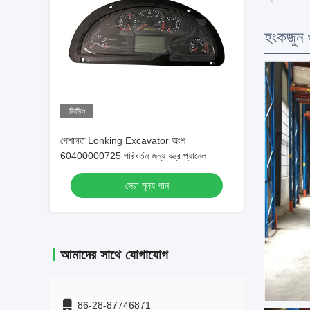
হংকজুন 
ভিডিও
পেশাগত Lonking Excavator অংশ
60400000725 পরিবর্তন জন্য যন্ত্র প্যানেল
সেরা মূল্য পান
আমাদের সাথে যোগাযোগ
86-28-87746871