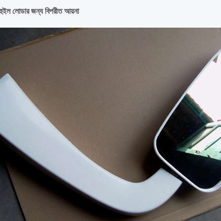
ুইল লোডার জন্য বিপরীত আয়না