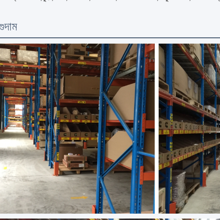
গুদাম