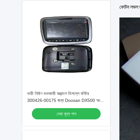
ফোটন লভল হ
ভারী নির্মাণ খননকারী যন্ত্রাংশ ডিসপ্লে মনিটর
300426-00175 জন্য Doosan DX500 অংশ
রক্ষণাবেক্ষণ
সেরা মূল্য পান