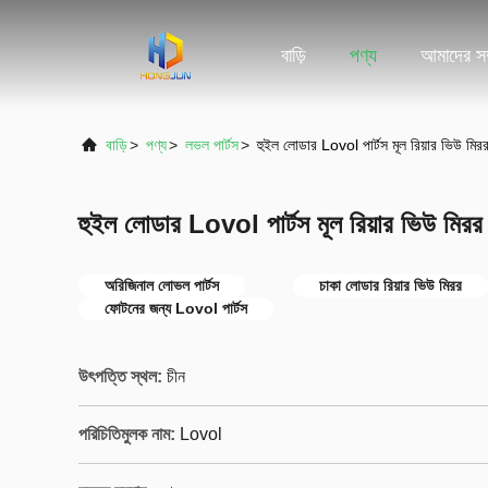
বাড়ি
পণ্য
আমাদের সম্
বাড়ি
>
পণ্য
>
লভল পার্টস
>
হুইল লোডার Lovol পার্টস মূল রিয়ার ভিউ মি
হুইল লোডার Lovol পার্টস মূল রিয়ার ভিউ মির
অরিজিনাল লোভল পার্টস
চাকা লোডার রিয়ার ভিউ মিরর
ফোটনের জন্য Lovol পার্টস
উৎপত্তি স্থল:
চীন
পরিচিতিমুলক নাম:
Lovol