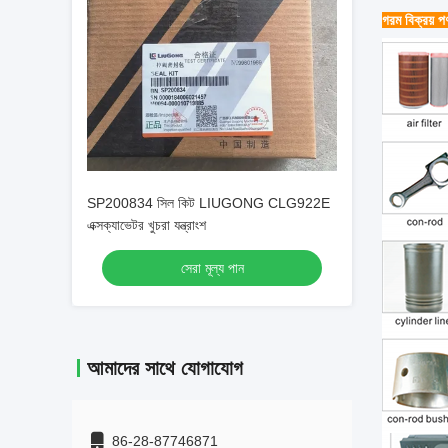
গরম বিক্রয় পণ
SP200834 সিল কিট LIUGONG CLG922E
এক্সক্যাভেটর খুচরা যন্ত্রাংশ
সেরা মূল্য পান
আমাদের সাথে যোগাযোগ
86-28-87746871