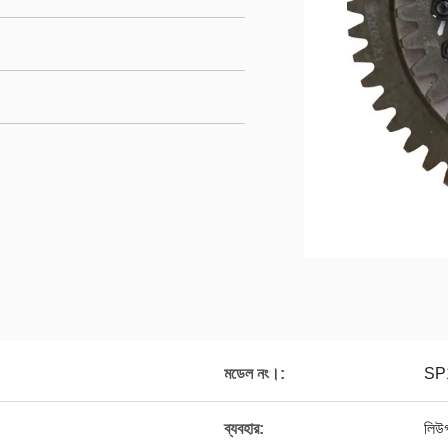
মডেল নং।:
SP
ব্যবহার:
লিউ