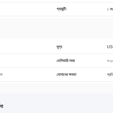
গ্যারান্টি:
১ ব
মূল্য
US
ডেলিভারি সময়
৭-১০
াল
যোগানের ক্ষমতা
প্র
না