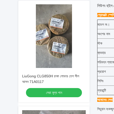
লিউগং হুইল 
প্রোডাক্ট স্প
মডেল নং।
অংশের নাম
স্টক
ব্যবহার
পরিবহন প্যাক
প্রয়োগ
LiuGong CLG850H চাকা লোডার তেল সীল
শিপিং
আসন 71A0117
গ্যারান্টি
সেরা মূল্য পান
আমাদের সেবা
সিচুয়ান হংকজু