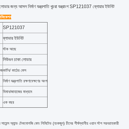
লোডার জন্য আসল নির্মাণ যন্ত্রপাতি খুচরা যন্ত্রাংশ SP121037 ব্লোয়ার ইউনিট
েসিফিকেশন
SP121037
ব্লাভার ইউনিট
স্টক আছে
লিউগুন চাকা লোডার
েজ
কার্টন/ কাঠের কেস
নির্মাণ যন্ত্রপাতি রক্ষণাবেক্ষণের অংশ
বিমান/জাহাজের মাধ্যমে
এক বছর
ন সায়েন্স অ্যান্ড টেকনোলজি কোং লিমিটেড (হংকজুন) চীনের শীর্ষস্থানীয় ওয়ান স্টপ সরবরাহকারী