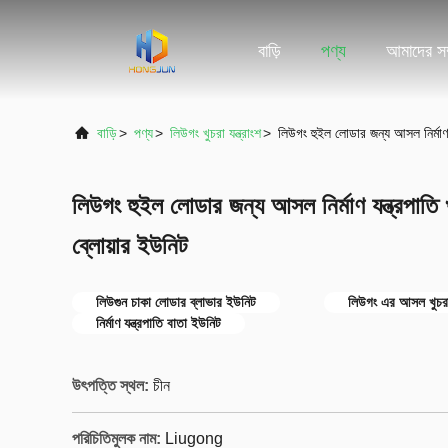
বাড়ি
পণ্য
আমাদের সম্
বাড়ি
>
পণ্য
>
লিউগং খুচরা যন্ত্রাংশ
>
লিউগং হুইল লোডার জন্য আসল নির্মাণ 
লিউগং হুইল লোডার জন্য আসল নির্মাণ যন্ত্রপাতি
ব্লোয়ার ইউনিট
লিউগুন চাকা লোডার ব্লাভার ইউনিট
লিউগং এর আসল খুচর
নির্মাণ যন্ত্রপাতি বাতা ইউনিট
উৎপত্তি স্থল:
চীন
পরিচিতিমুলক নাম:
Liugong