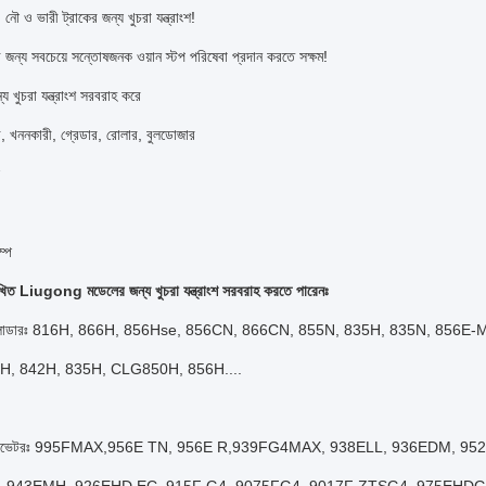
, নৌ ও ভারী ট্রাকের জন্য খুচরা যন্ত্রাংশ!
 জন্য সবচেয়ে সন্তোষজনক ওয়ান স্টপ পরিষেবা প্রদান করতে সক্ষম!
য খুচরা যন্ত্রাংশ সরবরাহ করে
, খননকারী, গ্রেডার, রোলার, বুলডোজার
ম্প
খিত Liugong মডেলের জন্য খুচরা যন্ত্রাংশ সরবরাহ করতে পারেনঃ
ল লোডারঃ 816H, 866H, 856Hse, 856CN, 866CN, 855N, 835H, 835N, 856E
H, 842H, 835H, CLG850H, 856H....
সক্যাভেটরঃ 995FMAX,956E TN, 956E R,939FG4MAX, 938ELL, 936EDM, 9