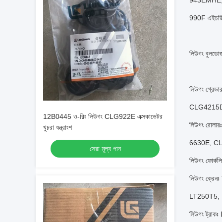
943EMHE,
990F এইচ
লিউগং বুলডোজ
লিউগং গ্
CLG4215D
12B0445 ও-রিং লিউগং CLG922E এক্সকাভেটর
লিউগং রোল
খুচরা যন্ত্রাংশ
6630E, C
সেরা মূল্য পান
লিউগং ফোর্ক
লিউগং ক্র
LT250T5,
লিউগং ট্