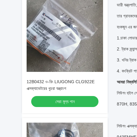
ভারী যন্ত্রপাতি
তার গ্রাহকদের
হংকজুন এর জন্
1.চাকা লোডার
2. ট্রাক ক্র্যান্স
3. খনির ট্রাক
4. কংক্রিট পা
12B0432 ও-রিং LIUGONG CLG922E
আমরা নিম্নলি
এক্সক্যাভেটরের খুচরা যন্ত্রাংশ
লিউগং হুই
সেরা মূল্য পান
870H, 835
লিউগং এক্