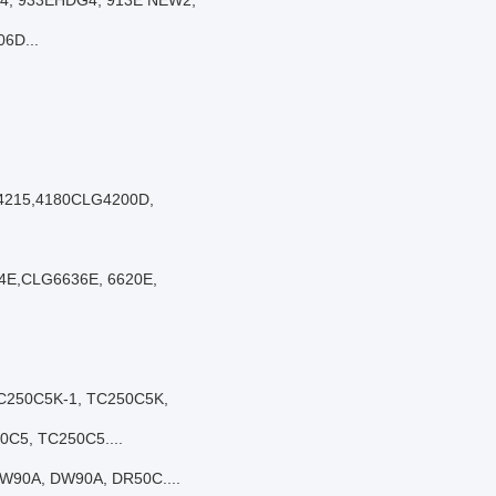
4, 933EHDG4, 913E NEW2,
6D...
 4215,4180CLG4200D,
14E,CLG6636E, 6620E,
TC250C5K-1, TC250C5K,
C5, TC250C5....
W90A, DW90A, DR50C....