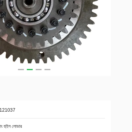
121037
গং হুইল লোডার