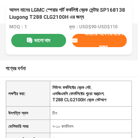
আসল মানের LGMC স্পেয়ার পার্ট ফর্কলিফ্ট ব্রেক সেন্টার SP168138
Liugong T288 CLG2100H এর জন্য
MOQ：1
মূল্য：USD$90-USD$110
আমাদের সাথে যোগাযোগ
ভালো দাম
করুন
পণ্যের বর্ণনা
লিউগং ফর্কলিফ্টের ব্রেক সেট
,
লক্ষণীয় করা:
এলজিএমসি ফোর্কলিফ্টের খুচরা যন্ত্রাংশ
,
T288 CLG2100H ব্রেক সেটআপ
উৎপত্তি স্থল
চীন
ডেলিভারি সময়
৭-১০ কার্যদিবস