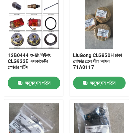
12B0444 ও-রিং লিউগং
LiuGong CLG850H চাকা
CLG922E এক্সকাভেটর
লোডার তেল সীল আসন
স্পেয়ার পার্টস
71A0117
অনুসন্ধান পাঠান
অনুসন্ধান পাঠান
বাড়ি
পণ্য
আমাদের সম্পর্কে