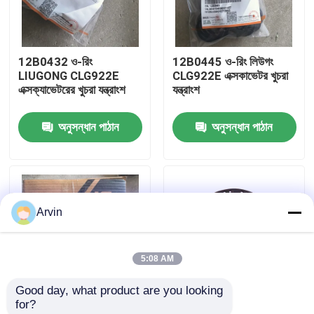
কারখানা ভ্রমণ
12B0432 ও-রিং
12B0445 ও-রিং লিউগং
LIUGONG CLG922E
CLG922E এক্সকাভেটর খুচরা
মান নিয়ন্ত্রণ
এক্সক্যাভেটরের খুচরা যন্ত্রাংশ
যন্ত্রাংশ
অনুসন্ধান পাঠান
অনুসন্ধান পাঠান
আমাদের সাথে যোগাযোগ করুন
খবর
Arvin
উদ্ধৃতির জন্য আবেদন
5:08 AM
লিউগং খুচরা যন্ত্রাংশ
Good day, what product are you looking 
for?
কামিন্স খুচরা যন্ত্রাংশ
SP200834 সিল কিট
920E922/923 এর জন্য