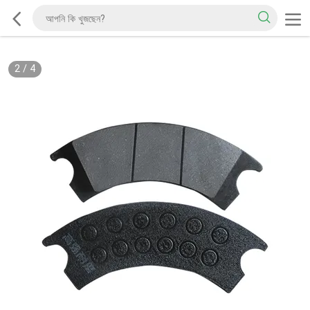
2
/
4