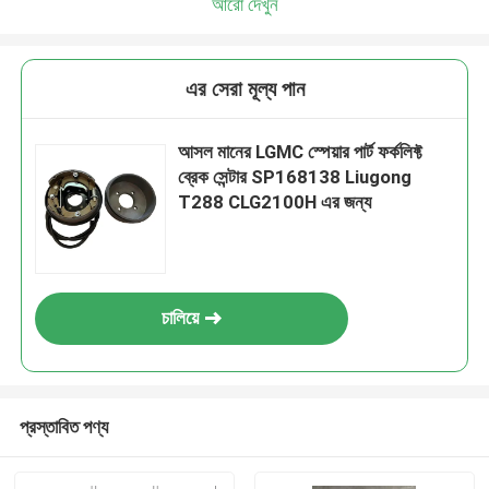
আরো দেখুন
এর সেরা মূল্য পান
আসল মানের LGMC স্পেয়ার পার্ট ফর্কলিফ্ট
ব্রেক সেন্টার SP168138 Liugong
T288 CLG2100H এর জন্য
চালিয়ে
প্রস্তাবিত পণ্য