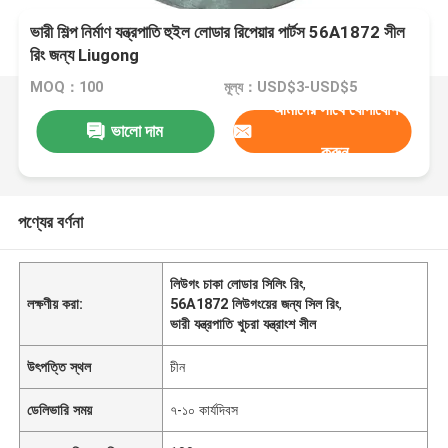
ভারী শিল্প নির্মাণ যন্ত্রপাতি হুইল লোডার রিপেয়ার পার্টস 56A1872 সীল
রিং জন্য Liugong
MOQ：100
মূল্য：USD$3-USD$5
আমাদের সাথে যোগাযোগ
ভালো দাম
করুন
পণ্যের বর্ণনা
লিউগং চাকা লোডার সিলিং রিং
,
লক্ষণীয় করা:
56A1872 লিউগংয়ের জন্য সিল রিং
,
ভারী যন্ত্রপাতি খুচরা যন্ত্রাংশ সীল
উৎপত্তি স্থল
চীন
ডেলিভারি সময়
৭-১০ কার্যদিবস