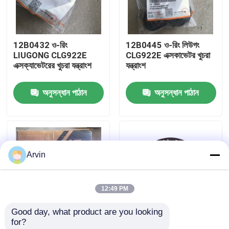
কারখানা ভ্রমণ
12B0432 ও-রিং
12B0445 ও-রিং লিউগং
LIUGONG CLG922E
CLG922E এক্সকাভেটর খুচরা
মান নিয়ন্ত্রণ
এক্সক্যাভেটরের খুচরা যন্ত্রাংশ
যন্ত্রাংশ
অনুসন্ধান পাঠান
অনুসন্ধান পাঠান
আমাদের সাথে যোগাযোগ করুন
খবর
Arvin
উদ্ধৃতির জন্য আবেদন
12:49 PM
লিউগং খুচরা যন্ত্রাংশ
Good day, what product are you looking 
for?
কামিন্স খুচরা যন্ত্রাংশ
SP200834 সিল কিট
920E922/923 এর জন্য