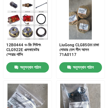
12B0444 ও-রিং লিউগং
LiuGong CLG850H চাকা
CLG922E এক্সকাভেটর
লোডার তেল সীল আসন
স্পেয়ার পার্টস
71A0117
অনুসন্ধান পাঠান
অনুসন্ধান পাঠান
বাড়ি
পণ্য
আমাদের সম্পর্কে