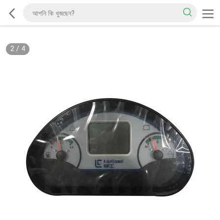
2
/
4