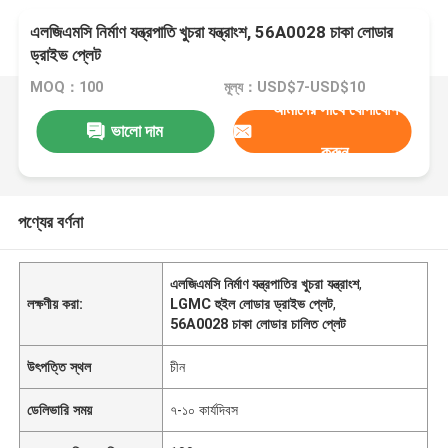
এলজিএমসি নির্মাণ যন্ত্রপাতি খুচরা যন্ত্রাংশ, 56A0028 চাকা লোডার
ড্রাইভ প্লেট
MOQ：100
মূল্য：USD$7-USD$10
আমাদের সাথে যোগাযোগ
ভালো দাম
করুন
পণ্যের বর্ণনা
এলজিএমসি নির্মাণ যন্ত্রপাতির খুচরা যন্ত্রাংশ
,
লক্ষণীয় করা:
LGMC হুইল লোডার ড্রাইভ প্লেট
,
56A0028 চাকা লোডার চালিত প্লেট
উৎপত্তি স্থল
চীন
ডেলিভারি সময়
৭-১০ কার্যদিবস