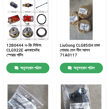
12B0444 ও-রিং লিউগং
LiuGong CLG850H চাকা
CLG922E এক্সকাভেটর
লোডার তেল সীল আসন
স্পেয়ার পার্টস
71A0117
অনুসন্ধান পাঠান
অনুসন্ধান পাঠান
বাড়ি
পণ্য
আমাদের সম্পর্কে