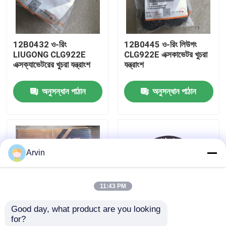
কারখানা ভ্রমণ
12B0432 ও-রিং
12B0445 ও-রিং লিউগং
LIUGONG CLG922E
CLG922E এক্সকাভেটর খুচরা
মান নিয়ন্ত্রণ
এক্সক্যাভেটরের খুচরা যন্ত্রাংশ
যন্ত্রাংশ
অনুসন্ধান পাঠান
অনুসন্ধান পাঠান
আমাদের সাথে যোগাযোগ করুন
খবর
Arvin
উদ্ধৃতির জন্য আবেদন
11:43 PM
লিউগং খুচরা যন্ত্রাংশ
Good day, what product are you looking 
for?
কামিন্স খুচরা যন্ত্রাংশ
SP200834 সিল কিট
920E922/923 এর জন্য