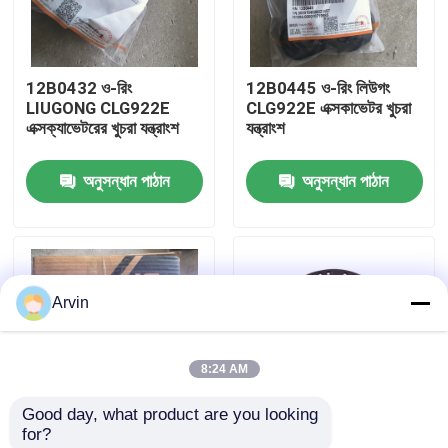
কারখানা ভ্রমণ
12B0432 ও-রিং
12B0445 ও-রিং লিউগং
LIUGONG CLG922E
CLG922E এক্সকাভেটর খুচরা
মান নিয়ন্ত্রণ
এক্সক্যাভেটরের খুচরা যন্ত্রাংশ
যন্ত্রাংশ
অনুসন্ধান পাঠান
অনুসন্ধান পাঠান
আমাদের সাথে যোগাযোগ করুন
খবর
Arvin
উদ্ধৃতির জন্য আবেদন
8:24 AM
লিউগং খুচরা যন্ত্রাংশ
Good day, what product are you looking 
for?
কামিন্স খুচরা যন্ত্রাংশ
SP200834 সিল কিট
920E922/923 এর জন্য