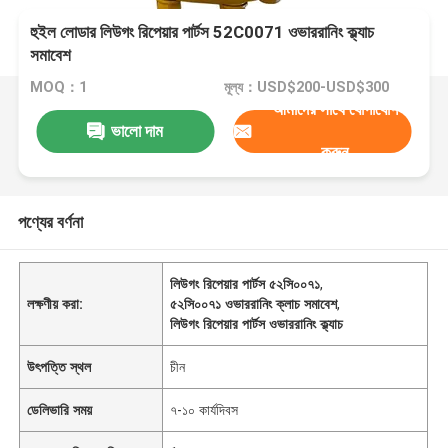
হুইল লোডার লিউগং রিপেয়ার পার্টস 52C0071 ওভাররানিং ক্ল্যাচ
সমাবেশ
MOQ：1
মূল্য：USD$200-USD$300
আমাদের সাথে যোগাযোগ
ভালো দাম
করুন
পণ্যের বর্ণনা
লিউগং রিপেয়ার পার্টস ৫২সি০০৭১
,
লক্ষণীয় করা:
৫২সি০০৭১ ওভাররানিং ক্লাচ সমাবেশ
,
লিউগং রিপেয়ার পার্টস ওভাররানিং ক্ল্যাচ
উৎপত্তি স্থল
চীন
ডেলিভারি সময়
৭-১০ কার্যদিবস