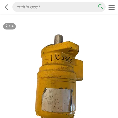
2
/
4