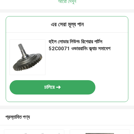
আরো দেখুন
এর সেরা মূল্য পান
হুইল লোডার লিউগং রিপেয়ার পার্টস
52C0071 ওভাররানিং ক্ল্যাচ সমাবেশ
চালিয়ে
প্রস্তাবিত পণ্য