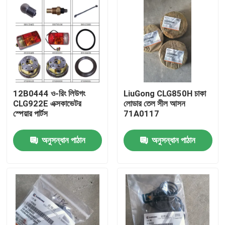
12B0444 ও-রিং লিউগং
LiuGong CLG850H চাকা
CLG922E এক্সকাভেটর
লোডার তেল সীল আসন
স্পেয়ার পার্টস
71A0117
অনুসন্ধান পাঠান
অনুসন্ধান পাঠান
বাড়ি
পণ্য
আমাদের সম্পর্কে