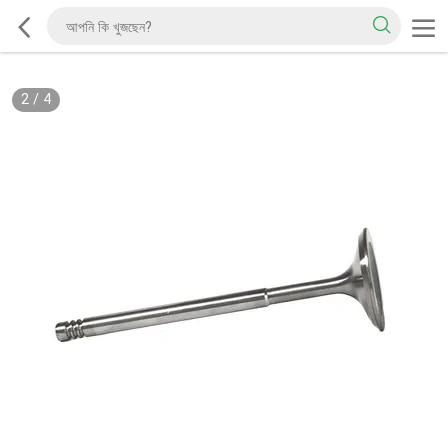
2
/
4