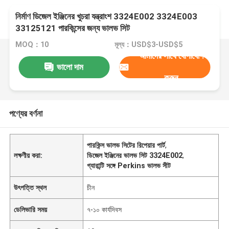
নির্মাণ ডিজেল ইঞ্জিনের খুচরা যন্ত্রাংশ 3324E002 3324E003
33125121 পারকিন্সের জন্য ভালভ সিট
MOQ：10
মূল্য：USD$3-USD$5
আমাদের সাথে যোগাযোগ
ভালো দাম
করুন
পণ্যের বর্ণনা
পারকিন্স ভালভ সিটের রিপেয়ার পার্ট
,
লক্ষণীয় করা:
ডিজেল ইঞ্জিনের ভালভ সিট 3324E002
,
গ্যারান্টি সঙ্গে Perkins ভালভ সীট
উৎপত্তি স্থল
চীন
ডেলিভারি সময়
৭-১০ কার্যদিবস