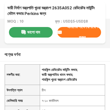
ভারী নির্মাণ যন্ত্রপাতি খুচরা যন্ত্রাংশ 2635A052 রেডিয়েটর মাউন্টিং
মেটাল কভার Perkins জন্য
MOQ：10
মূল্য：USD$5-USD$8
আমাদের সাথে যোগাযোগ
ভালো দাম
করুন
পণ্যের বর্ণনা
পারকিন্স রেডিয়েটর মাউন্টিং কভার
,
লক্ষণীয় করা:
ভারী যন্ত্রপাতির ধাতব কভার
,
পারকিন্স খুচরা যন্ত্রাংশ রেডিয়েটর
উৎপত্তি স্থল
চীন
ডেলিভারি সময়
৭-১০ কার্যদিবস