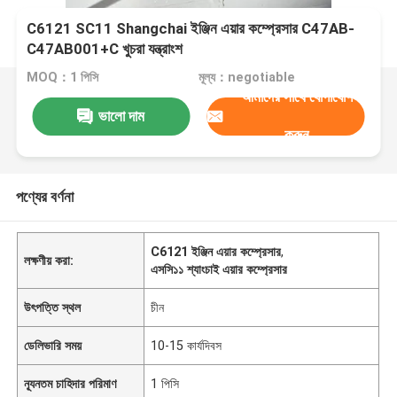
C6121 SC11 Shangchai ইঞ্জিন এয়ার কম্প্রেসার C47AB-
C47AB001+C খুচরা যন্ত্রাংশ
MOQ：1 পিসি
মূল্য：negotiable
আমাদের সাথে যোগাযোগ
ভালো দাম
করুন
পণ্যের বর্ণনা
C6121 ইঞ্জিন এয়ার কম্প্রেসার
,
লক্ষণীয় করা:
এসসি১১ শ্যাংচাই এয়ার কম্প্রেসার
উৎপত্তি স্থল
চীন
ডেলিভারি সময়
10-15 কার্যদিবস
ন্যূনতম চাহিদার পরিমাণ
1 পিসি