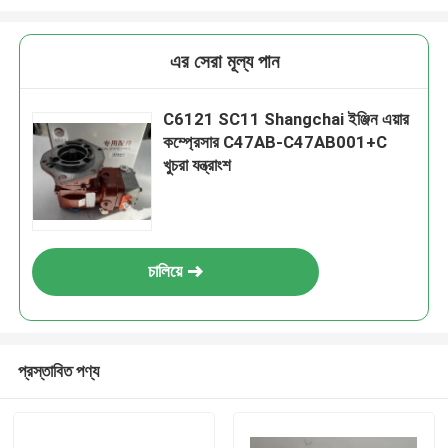
এর সেরা মূল্য পান
C6121 SC11 Shangchai ইঞ্জিন এয়ার
কম্প্রেসার C47AB-C47AB001+C
খুচরা যন্ত্রাংশ
চালিয়ে
প্রস্তাবিত পণ্য