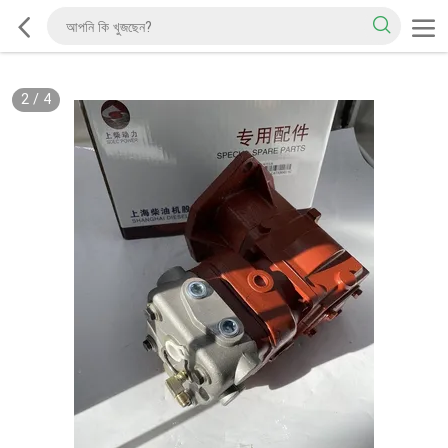
2
/
4