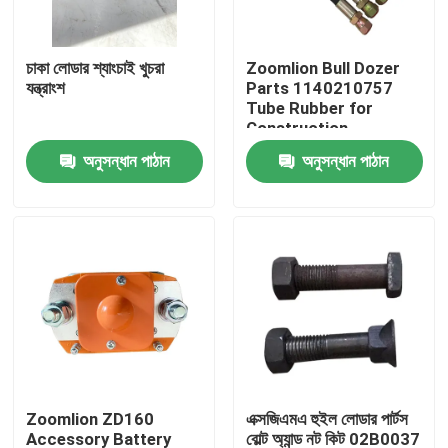
কারখানা ভ্রমণ
চাকা লোডার শ্যাংচাই খুচরা
Zoomlion Bull Dozer
যন্ত্রাংশ
Parts 1140210757
Tube Rubber for
মান নিয়ন্ত্রণ
Construction
Machinery Maintaining
অনুসন্ধান পাঠান
অনুসন্ধান পাঠান
আমাদের সাথে যোগাযোগ করুন
খবর
উদ্ধৃতির জন্য আবেদন
লিউগং খুচরা যন্ত্রাংশ
Zoomlion ZD160
এক্সজিএমএ হুইল লোডার পার্টস
কামিন্স খুচরা যন্ত্রাংশ
Accessory Battery
বোল্ট অ্যান্ড নট কিট 02B0037