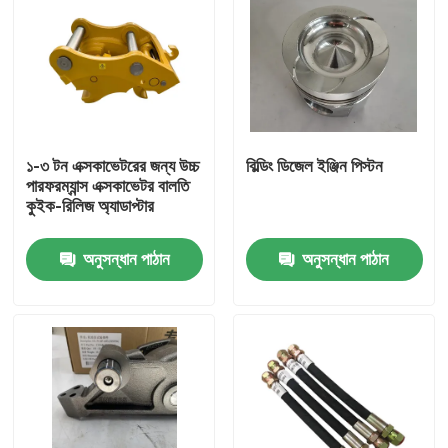
১-৩ টন এক্সকাভেটরের জন্য উচ্চ
বিল্ডিং ডিজেল ইঞ্জিন পিস্টন
পারফরম্যান্স এক্সকাভেটর বালতি
কুইক-রিলিজ অ্যাডাপ্টার
অনুসন্ধান পাঠান
অনুসন্ধান পাঠান
বাড়ি
পণ্য
আমাদের সম্পর্কে