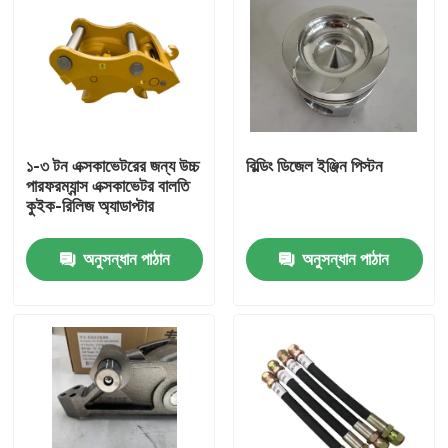
১-৩ টন এক্সকাভেটরের জন্য উচ্চ
বিল্ডিং ডিজেল ইঞ্জিন পিস্টন
পারফরম্যান্স এক্সকাভেটর বালতি
কুইক-রিলিজ অ্যাডাপ্টার
অনুসন্ধান পাঠান
অনুসন্ধান পাঠান
বাড়ি
পণ্য
আমাদের সম্পর্কে