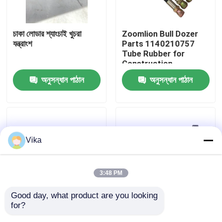
কারখানা ভ্রমণ
চাকা লোডার শ্যাংচাই খুচরা
Zoomlion Bull Dozer
যন্ত্রাংশ
Parts 1140210757
Tube Rubber for
মান নিয়ন্ত্রণ
Construction
Machinery Maintaining
অনুসন্ধান পাঠান
অনুসন্ধান পাঠান
আমাদের সাথে যোগাযোগ করুন
খবর
Vika
উদ্ধৃতির জন্য আবেদন
3:48 PM
লিউগং খুচরা যন্ত্রাংশ
Good day, what product are you looking 
for?
Zoomlion ZD160
এক্সজিএমএ হুইল লোডার পার্টস
কামিন্স খুচরা যন্ত্রাংশ
Accessory Battery
বোল্ট অ্যান্ড নট কিট 02B0037