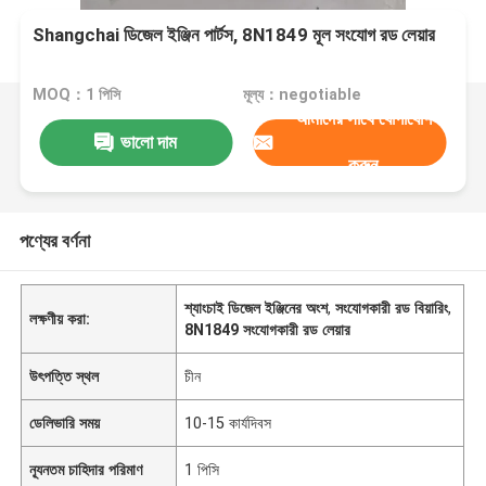
Shangchai ডিজেল ইঞ্জিন পার্টস, 8N1849 মূল সংযোগ রড লেয়ার
MOQ：1 পিসি
মূল্য：negotiable
আমাদের সাথে যোগাযোগ
ভালো দাম
করুন
পণ্যের বর্ণনা
শ্যাংচাই ডিজেল ইঞ্জিনের অংশ
,
সংযোগকারী রড বিয়ারিং
,
লক্ষণীয় করা:
8N1849 সংযোগকারী রড লেয়ার
উৎপত্তি স্থল
চীন
ডেলিভারি সময়
10-15 কার্যদিবস
ন্যূনতম চাহিদার পরিমাণ
1 পিসি