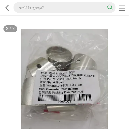
2
/
3