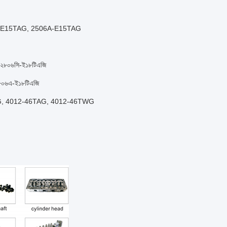
-E15TAG, 2506A-E15TAG
 ২৮০৬সি-ই১৮টিএজি
৮০৬এ-ই১৮টিএজি
G, 4012-46TAG, 4012-46TWG