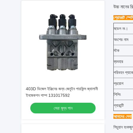
উচ্চ মানের শ
প্রোডাক্ট স্প
মডেল নং।
অংশের নাম
স্টক
ব্যবহার
পরিবহন প্যাক
প্রয়োগ
403D ডিজেল ইঞ্জিনের জন্য জেনুইন পারকিন্স জ্বালানী
শিপিং
ইনজেকশন পাম্প 131017592
গ্যারান্টি
সেরা মূল্য পান
আমাদের সেবা
সিচুয়ান হংকজু