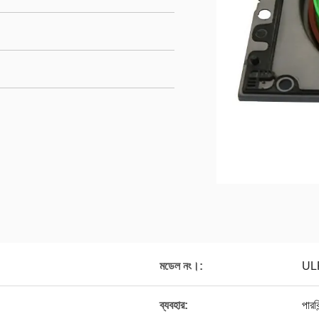
মডেল নং।:
UL
ব্যবহার:
পারকি