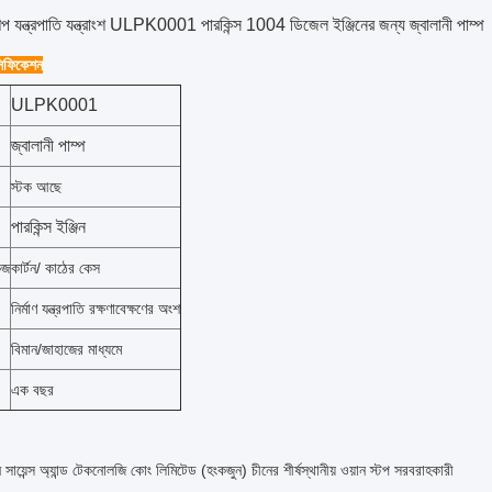
িল্প যন্ত্রপাতি যন্ত্রাংশ ULPK0001 পারকিন্স 1004 ডিজেল ইঞ্জিনের জন্য জ্বালানী পাম্প
েসিফিকেশন
ULPK0001
জ্বালানী পাম্প
স্টক আছে
পারকিন্স ইঞ্জিন
েজ
কার্টন/ কাঠের কেস
নির্মাণ যন্ত্রপাতি রক্ষণাবেক্ষণের অংশ
বিমান/জাহাজের মাধ্যমে
এক বছর
ন সায়েন্স অ্যান্ড টেকনোলজি কোং লিমিটেড (হংকজুন) চীনের শীর্ষস্থানীয় ওয়ান স্টপ সরবরাহকারী