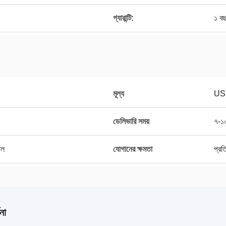
গ্যারান্টি:
১ ব
মূল্য
US
ডেলিভারি সময়
৭-১০
াল
যোগানের ক্ষমতা
প্র
না