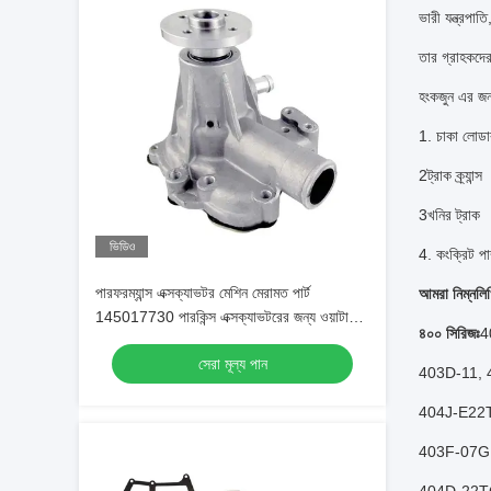
ভারী যন্ত্রপাতি
তার গ্রাহকদের
হংকজুন এর জন্
1. চাকা লোডা
2ট্রাক ক্র্যান্স
3খনির ট্রাক
ভিডিও
4. কংক্রিট পা
পারফরম্যান্স এক্সক্যাভটর মেশিন মেরামত পার্ট
আমরা নিম্নলিখ
145017730 পারকিন্স এক্সক্যাভটরের জন্য ওয়াটার
৪০০ সিরিজঃ
4
পাম্প
সেরা মূল্য পান
403D-11, 
404J-E22T
403F-07G,