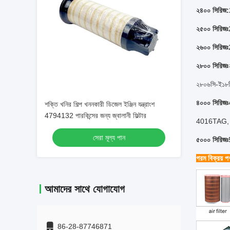
২৪০০ সিরিজ:
২৫০০ সিরিজঃ
২৬০০ সিরিজঃ
২৮০০ সিরিজঃ
২৮০৬সি-ই১৮
৪০০০ সিরিজঃ
শক্তি খনির শিল্প খননকারী ডিজেল ইঞ্জিন যন্ত্রাংশ
4794132 পারকিন্সের জন্য জ্বালানী ফিল্টার
4016TAG,
সেরা মূল্য পান
৫০০০ সিরিজঃ
গরম বিক্রয় পণ
আমাদের সাথে যোগাযোগ
86-28-87746871