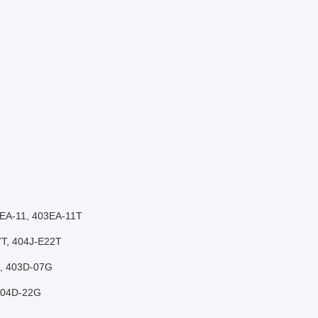
3EA-11, 403EA-11T
7T, 404J-E22T
G, 403D-07G
404D-22G