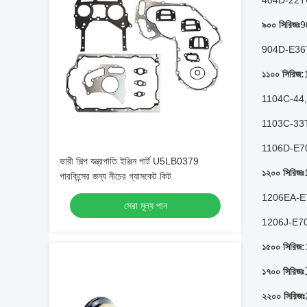
404D-22T
৯০০ সিরিজঃ
9
904D-E36
১১০০ সিরিজ:
1104C-44,
1103C-33
1106D-E7
ভারী শিল্প যন্ত্রপাতি ইঞ্জিন পার্ট U5LB0379
১২০০ সিরিজঃ
পারকিন্সের জন্য নীচের গ্যাসকেট কিট
1206EA-E
সেরা মূল্য পান
1206J-E7
১৫০০ সিরিজ:
১৭০০ সিরিজঃ
২২০০ সিরিজঃ