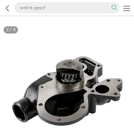
2
/
4