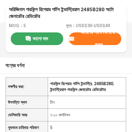
অরিজিনাল পারকিন্স রিপেয়ার পার্টস ইন্ডাস্ট্রিয়াল 2485B280 অটো
জেনারেটর রেডিয়েটর
MOQ：5
মূল্য：USD$30-USD$40
আমাদের সাথে যোগাযোগ
ভালো দাম
করুন
পণ্যের বর্ণনা
পারকিন্স রিপেয়ার পার্টস ইন্ডাস্ট্রি
,
2485B280
,
লক্ষণীয় করা:
ইন্ডাস্ট্রিয়াল পারকিন্স জেনারেটর রেডিয়েটার
উৎপত্তি স্থল
চীন
ডেলিভারি সময়
৭-১০ কার্যদিবস
ন্যূনতম চাহিদার পরিমাণ
5