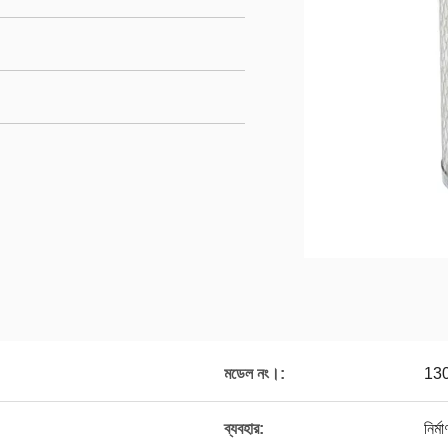
মডেল নং।:
13
ব্যবহার:
নির্ম