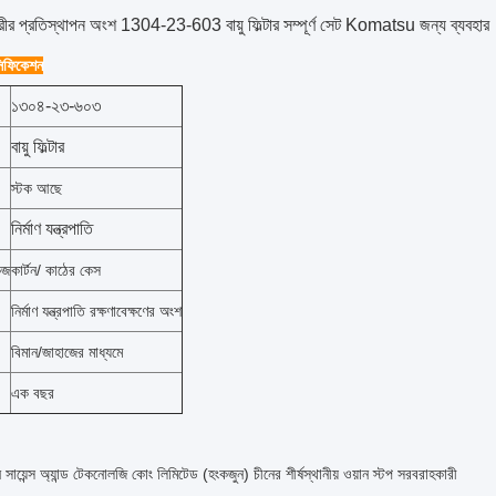
কারীর প্রতিস্থাপন অংশ 1304-23-603 বায়ু ফিল্টার সম্পূর্ণ সেট Komatsu জন্য ব্যবহার
েসিফিকেশন
১৩০৪-২৩-৬০৩
বায়ু ফিল্টার
স্টক আছে
নির্মাণ যন্ত্রপাতি
েজ
কার্টন/ কাঠের কেস
নির্মাণ যন্ত্রপাতি রক্ষণাবেক্ষণের অংশ
বিমান/জাহাজের মাধ্যমে
এক বছর
ন সায়েন্স অ্যান্ড টেকনোলজি কোং লিমিটেড (হংকজুন) চীনের শীর্ষস্থানীয় ওয়ান স্টপ সরবরাহকারী