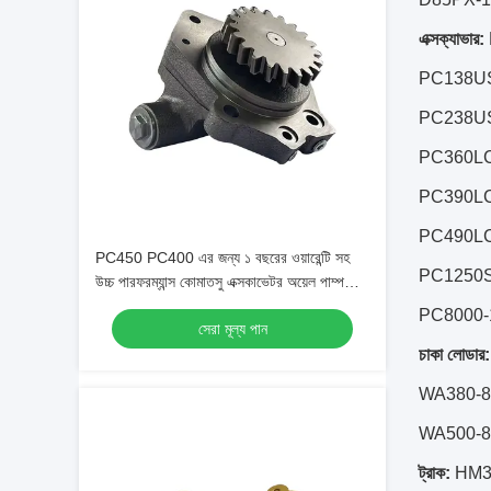
এক্সক্যাভার:
PC138US
PC238US
PC360LC
PC390LC
PC490LC
PC450 PC400 এর জন্য ১ বছরের ওয়ারেন্টি সহ
PC1250S
উচ্চ পারফরম্যান্স কোমাতসু এক্সকাভেটর অয়েল পাম্প
6251-51-9100
PC8000-
সেরা মূল্য পান
চাকা লোডার:
WA380-8
WA500-8
ট্রাক:
HM30