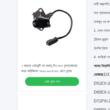
ভারী যন্ত্রপাতি
তার গ্রাহকদের
হংকজুন এর জন্
1. চাকা লোডা
2ট্রাক ক্র্যান্স
3খনির ট্রাক
4. কংক্রিট পা
১ বছরের ওয়ারেন্টি সহ কমাতু ডি২৭৫এ বুলডোজারের
আমরা নিম্নলিখ
জন্য অরিজিনাল ৭৮৬১-৯৩-৪০৪০ কোণ সেন্সর
ডোজার:
D37
সেরা মূল্য পান
D51EX-24
D65EX-1
D71PXi-
D85PX-1