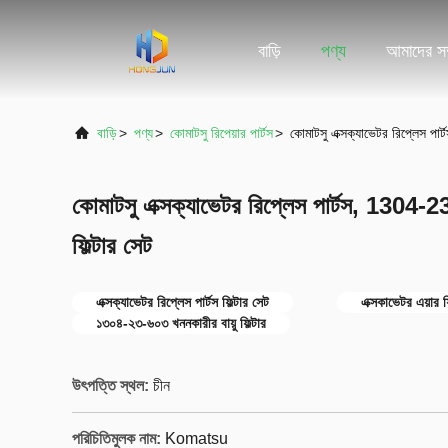
বাড়ি
পণ্য
আমাদের সম্
বাড়ি
>
পণ্য
>
কোমাটসু রিপেয়ার পার্টস
>
কোমাটসু এক্সক্যাভেটর রিপ্লেস পা
কোমাটসু এক্সক্যাভেটর রিপ্লেস পার্টস, 1304-2
ফিল্টার সেট
এক্সক্যাভেটর রিপ্লেস পার্টস ফিল্টার সেট
এক্সকাভেটর এয়ার ফ
১৩০৪-২৩-৬০৩ খননকারীর বায়ু ফিল্টার
উৎপত্তি স্থল:
চীন
পরিচিতিমুলক নাম:
Komatsu