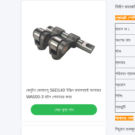
নির্মাণ খনন
প্রোডাক্ট স্প
মডেল নং।
অংশের নাম
স্টক
ব্যবহার
পরিবহন প্যাক
প্রয়োগ
জেনুইন কোমাতসু S6D140 ইঞ্জিন ক্যামশ্যাফ্ট ফলোয়ার
শিপিং
WA500-3 হুইল লোডারের জন্য
গ্যারান্টি
সেরা মূল্য পান
আমাদের সেবা
সিচুয়ান হংকজু