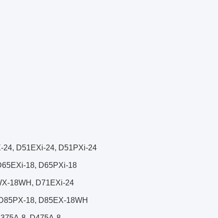
-24, D51EXi-24, D51PXi-24
D65EXi-18, D65PXi-18
WX-18WH, D71EXi-24
, D85PX-18, D85EX-18WH
375A-8, D475A-8