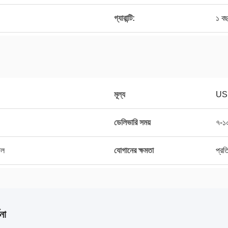
গ্যারান্টি:
১ ব
মূল্য
US
ডেলিভারি সময়
৭-১০
াল
যোগানের ক্ষমতা
প্র
না