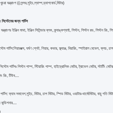
খুচরা যন্ত্রাংশ ((সেন্সর,সুইচ,ল্যাম্প,ড্যাশবোর্ড,মিটার)
 সিস্টেমের জন্য পার্টস
 যন্ত্রাংশঃ ইঞ্জিন মাথা, ইঞ্জিন সিলিন্ডার ব্লক, ক্র্যাঙ্কশ্যাফ্ট, পিস্টন, পিস্টন রড, পিস্টন রিং,
স্টেম পার্টস:গিয়ারবক্স, ঘর্ষণ প্লেট, গিয়ার, কভার, ফ্ল্যাঞ্জ, বিয়ারিং, স্পাইরাল বেভেল, ক্লচ, চ
িস্টেম পার্টসঃ পিস্টন পাম্প, স্টিয়ারিং পাম্প, হাইড্রোলিক মোটর, ট্রাভেল মোটর, স্টার্টিং
িং রিং, টিউব....
 পার্টস: ক্যাব সমাবেশ,সুইচ, মিটার, চাপ মিটার, স্পিড মিটার, ওয়াটার-থার্মোমিটার, বায়ু গতি 
কন্ডিশনার....
ম