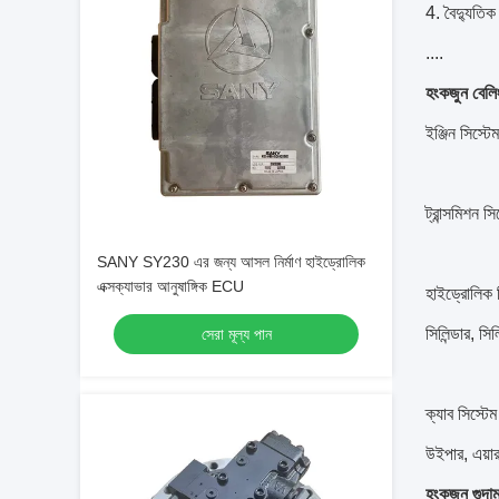
4. বৈদ্যুতিক 
....
হংকজুন বেলিং
ইঞ্জিন সিস্টেম
ট্রান্সমিশন সি
SANY SY230 এর জন্য আসল নির্মাণ হাইড্রোলিক
এক্সক্যাভার আনুষাঙ্গিক ECU
হাইড্রোলিক স
সিলিন্ডার, সিল
সেরা মূল্য পান
ক্যাব সিস্টেম
উইপার, এয়ার 
হংকজুন গুদা