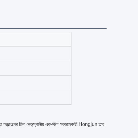
ুচরা যন্ত্রাংশের চীনা নেতৃস্থানীয় এক-স্টপ সরবরাহকারী!Hongjun তার