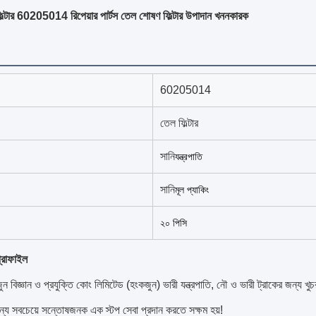
ফিল্টার 60205014 রিপেয়ার পার্টস তেল শোষণ ফিল্টার উপাদান খননকারক
60205014
তেল ফিল্টার
সানি
যন্ত্রপাতি
সানি
মূল প্যাকিং
২০ পিসি
্রোফাইল
জুন বিজ্ঞান ও প্রযুক্তি কোং লিমিটেড (হংকজুন) ভারী যন্ত্রপাতি, নৌ ও ভারী ট্রাকের জন্য খ
ন্য সবচেয়ে সন্তোষজনক এক স্টপ সেবা প্রদান করতে সক্ষম হয়!