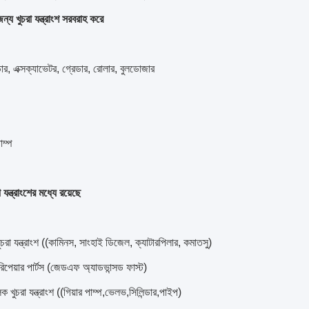
্য খুচরা যন্ত্রাংশ সরবরাহ করে
র, এক্সক্যাভেটর, গ্রেডার, রোলার, বুলডোজার
াম্প
 যন্ত্রাংশের মধ্যে রয়েছে
খুচরা যন্ত্রাংশ ((কামিনস, সাংহাই ডিজেল, ক্যাটারপিলার, কমাতসু)
 রিপেয়ার পার্টস (জেডএফ অ্যাডভান্সড ফাস্ট)
 খুচরা যন্ত্রাংশ ((গিয়ার পাম্প,ভেলভ,সিলিন্ডার,পাইপ)