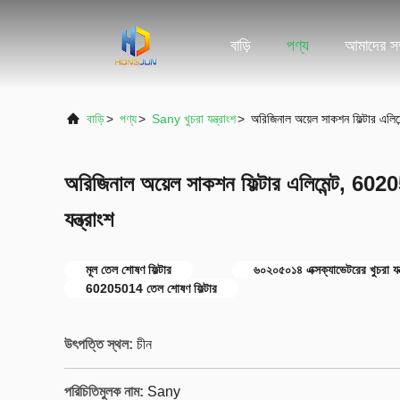
বাড়ি
পণ্য
আমাদের সম্
বাড়ি
>
পণ্য
>
Sany খুচরা যন্ত্রাংশ
>
অরিজিনাল অয়েল সাকশন ফিল্টার এলিমে
অরিজিনাল অয়েল সাকশন ফিল্টার এলিমেন্ট, 6020
যন্ত্রাংশ
মূল তেল শোষণ ফিল্টার
৬০২০৫০১৪ এক্সক্যাভেটরের খুচরা যন্
60205014 তেল শোষণ ফিল্টার
উৎপত্তি স্থল:
চীন
পরিচিতিমুলক নাম:
Sany