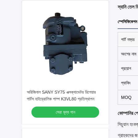
স্যানি তেল 
স্পেসিফিকেশন
পার্ট নম্বর
অংশের নাম
প্রয়োগ
প্যাকিং
অরিজিনাল SANY SY75 এক্সক্যাভেটর রিপেয়ার
MOQ
পার্টস হাইড্রোলিক পাম্প K3VL80 প্রতিস্থাপন
সেরা মূল্য পান
কোম্পানির প
সিচুয়ান হংক
গ্রাহকদের জ