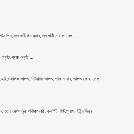
 পিস্টন পিন, জ্বালানী ইনজেক্টর, জ্বালানী সাধারণ রেল....
াপ প্লেট, ক্লচ প্লেট....
 মোটর,হাইড্রোলিক ভালভ, স্টিয়ারিং ভালভ, প্রধান মান, ভালভ কোর, তেল
মিটার, তেল তাপমাত্রা পরিমাপকারী, ককপিট, সিট,গ্লাস, উইন্ডস্ক্রিন