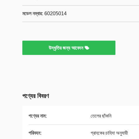
মডেল নম্বার:
60205014
উদ্ধৃতির জন্য আবেদন
পণ্যের বিবরণ
পণ্যের নাম:
তেলের ছাঁকনি
পরিবহন:
গ্রাহকের চাহিদা অনুযায়ী