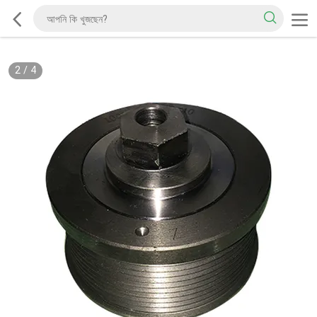
2
/
4