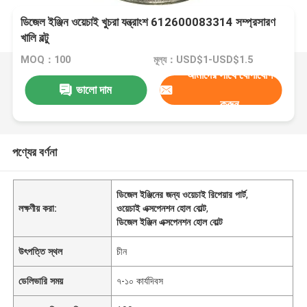
ডিজেল ইঞ্জিন ওয়েচাই খুচরা যন্ত্রাংশ 612600083314 সম্প্রসারণ
খালি বল্টু
MOQ：100
মূল্য：USD$1-USD$1.5
আমাদের সাথে যোগাযোগ
ভালো দাম
করুন
পণ্যের বর্ণনা
ডিজেল ইঞ্জিনের জন্য ওয়েচাই রিপেয়ার পার্ট
,
লক্ষণীয় করা:
ওয়েচাই এক্সপেনশন হোল বোল্ট
,
ডিজেল ইঞ্জিন এক্সপেনশন হোল বোল্ট
উৎপত্তি স্থল
চীন
ডেলিভারি সময়
৭-১০ কার্যদিবস