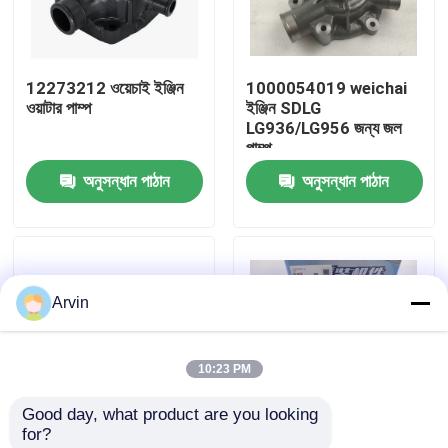
কারখানা ভ্রমণ
12273212 ওয়েচাই ইঞ্জিন
1000054019 weichai
ওয়াটার পাম্প
ইঞ্জিন SDLG
মান নিয়ন্ত্রণ
LG936/LG956 জন্য জল
পাম্প
অনুসন্ধান পাঠান
অনুসন্ধান পাঠান
আমাদের সাথে যোগাযোগ করুন
খবর
Arvin
উদ্ধৃতির জন্য আবেদন
10:23 PM
লিউগং খুচরা যন্ত্রাংশ
Good day, what product are you looking 
for?
কামিন্স খুচরা যন্ত্রাংশ
মূল মানের নির্মাণ যন্ত্রাংশ
1000054019 SDLG