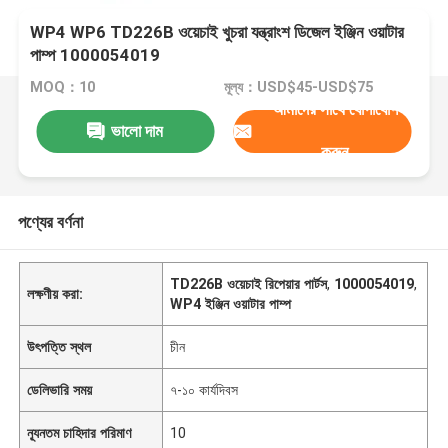
WP4 WP6 TD226B ওয়েচাই খুচরা যন্ত্রাংশ ডিজেল ইঞ্জিন ওয়াটার
পাম্প 1000054019
MOQ：10
মূল্য：USD$45-USD$75
আমাদের সাথে যোগাযোগ
ভালো দাম
করুন
পণ্যের বর্ণনা
TD226B ওয়েচাই রিপেয়ার পার্টস
,
1000054019
,
লক্ষণীয় করা:
WP4 ইঞ্জিন ওয়াটার পাম্প
উৎপত্তি স্থল
চীন
ডেলিভারি সময়
৭-১০ কার্যদিবস
ন্যূনতম চাহিদার পরিমাণ
10