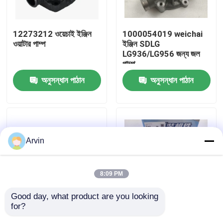
কারখানা ভ্রমণ
12273212 ওয়েচাই ইঞ্জিন
1000054019 weichai
ওয়াটার পাম্প
ইঞ্জিন SDLG
LG936/LG956 জন্য জল
মান নিয়ন্ত্রণ
পাম্প
অনুসন্ধান পাঠান
অনুসন্ধান পাঠান
আমাদের সাথে যোগাযোগ করুন
খবর
Arvin
উদ্ধৃতির জন্য আবেদন
8:09 PM
লিউগং খুচরা যন্ত্রাংশ
Good day, what product are you looking 
for?
মূল মানের নির্মাণ যন্ত্রাংশ
1000054019 SDLG
কামিন্স খুচরা যন্ত্রাংশ
60700011871
LG936/LG956 হুইল লোডার