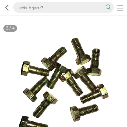
2
/
4