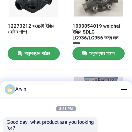
কারখানা ভ্রমণ
12273212 ওয়েচাই ইঞ্জিন
1000054019 weichai
ওয়াটার পাম্প
ইঞ্জিন SDLG
মান নিয়ন্ত্রণ
LG936/LG956 জন্য জল
পাম্প
অনুসন্ধান পাঠান
অনুসন্ধান পাঠান
আমাদের সাথে যোগাযোগ করুন
খবর
Arvin
উদ্ধৃতির জন্য আবেদন
8:51 PM
লিউগং খুচরা যন্ত্রাংশ
Good day, what product are you looking 
for?
কামিন্স খুচরা যন্ত্রাংশ
মূল মানের নির্মাণ যন্ত্রাংশ
1000054019 SDLG