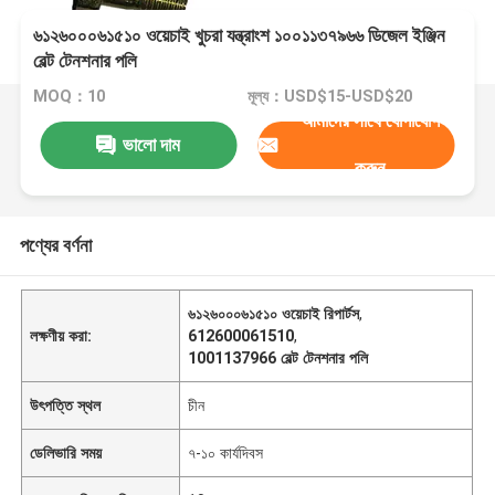
৬১২৬০০০৬১৫১০ ওয়েচাই খুচরা যন্ত্রাংশ ১০০১১৩৭৯৬৬ ডিজেল ইঞ্জিন
বেল্ট টেনশনার পলি
MOQ：10
মূল্য：USD$15-USD$20
আমাদের সাথে যোগাযোগ
ভালো দাম
করুন
পণ্যের বর্ণনা
৬১২৬০০০৬১৫১০ ওয়েচাই রিপার্টস
,
লক্ষণীয় করা:
612600061510
,
1001137966 বেল্ট টেনশনার পলি
উৎপত্তি স্থল
চীন
ডেলিভারি সময়
৭-১০ কার্যদিবস