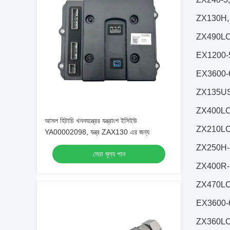
ZX130H,
ZX490LC
EX1200-
EX3600-
ZX135US
ZX400LC
আসল হিটাচি খননযন্ত্রের যন্ত্রাংশ ইসিইউ
ZX210LC
YA00002098, যন্ত্র ZAX130 এর জন্য
ZX250H-
সেরা মূল্য পান
ZX400R-
ZX470LC
EX3600-
ZX360LCK