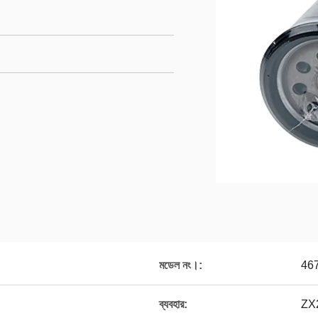
মডেল নং।:
46
ব্যবহার:
ZX