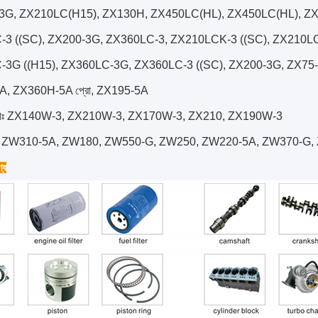
3G, ZX210LC(H15), ZX130H, ZX450LC(HL), ZX450LC(HL), Z
3 ((SC), ZX200-3G, ZX360LC-3, ZX210LCK-3 ((SC), ZX210LC
-3G ((H15), ZX360LC-3G, ZX360LC-3 ((SC), ZX200-3G, ZX75
, ZX360H-5A প্রো, ZX195-5A
কারীঃ ZX140W-3, ZX210W-3, ZX170W-3, ZX210, ZX190W-3
ার: ZW310-5A, ZW180, ZW550-G, ZW250, ZW220-5A, ZW370-G,
্য