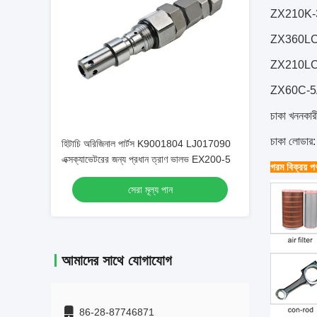
ZX210K-
ZX360LC-
ZX210LC
ZX60C-5A
চাকা খনন
চাকা লোড
হিটাচি অরিজিনাল পার্টস K9001804 LJ017090
এক্সক্যাভেটরের জন্য প্রধান ত্রাণ ভালভ EX200-5
গরম বিক্রয় পণ
সেরা মূল্য পান
আমাদের সাথে যোগাযোগ
86-28-87746871