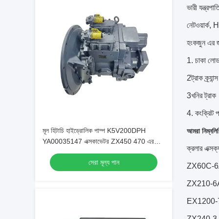
ভারী যন্ত্রপা
নেটওয়ার্ক,
হংকজুন এর জন
1. চাকা লোড
2ট্রাক ক্র্যান্স
3খনির ট্রাক
4. কংক্রিট প
মূল হিটাচি হাইড্রোলিক পাম্প K5V200DPH
আমরা নিম্নলিখ
YA00035147 এক্সকাভেটর ZX450 470 এর
ক্রলার এক্সক্
জন্য
সেরা মূল্য পান
ZX60C-6
ZX210-6
EX1200-7
ZX240-3