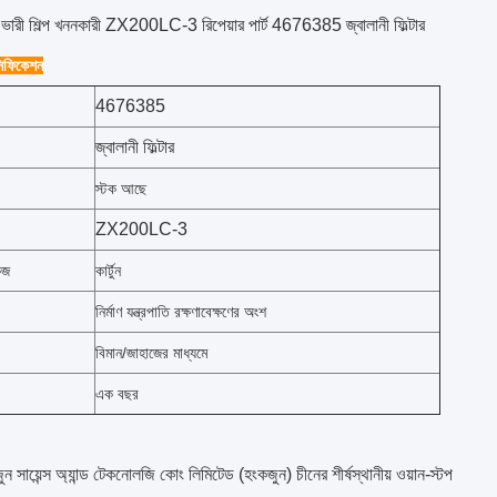
য ভারী শিল্প খননকারী ZX200LC-3 রিপেয়ার পার্ট 4676385 জ্বালানী ফিল্টার
েসিফিকেশন
4676385
জ্বালানী ফিল্টার
স্টক আছে
ZX200LC-3
েজ
কার্টুন
নির্মাণ যন্ত্রপাতি রক্ষণাবেক্ষণের অংশ
বিমান/জাহাজের মাধ্যমে
এক বছর
জুন সায়েন্স অ্যান্ড টেকনোলজি কোং লিমিটেড (হংকজুন) চীনের শীর্ষস্থানীয় ওয়ান-স্টপ