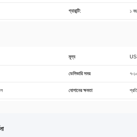
গ্যারান্টি:
১ ব
মূল্য
US
ডেলিভারি সময়
৭-১০
াল
যোগানের ক্ষমতা
প্র
না