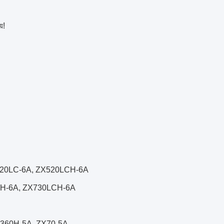
়!
X220LC-6A, ZX520LCH-6A
0H-6A, ZX730LCH-6A
X360H-5A, ZX70-5A