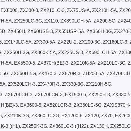
 EX8000, ZX330-3, ZX210LC-3, ZX75US-A, ZX210H-5A, ZX20
H-5A, ZX250LC-3G, ZX110, ZX890LCH-5A, ZX200-5G, ZX240
5D, ZX450H, ZX60USB-3, ZX55USR-5A, ZX360H-3G, ZX270-3
6, ZX170LC-5A, ZX300-5A, ZX22U-2, ZX200-3G, ZX160LC-3,
, ZX250H-3G, ZX360K-5A, ZX225US-3, ZX690LCH-5A, ZX13
H-5A, EX5500-5, ZX870H(BE)-3, ZX210K-5A, ZX210LC-3G, 
-5G, ZX360H-5G, ZX470-3, ZX870R-3, ZH200-5A, ZX470LCH
5A, ZX520LCH-3, ZX470R-3, ZX330-3G, ZX210H-5G,
3, ZX670LCH-3, ZX670LCR-3, EX1900-6, ZX250H-3, ZX330-5
H(BE)-3, EX3600-5, ZX520LCR-3, ZX360LC-5G, ZAXIS870H-
6, ZX210K-3G, ZX360LC-3G, EX1200-6, ZX120, ZX70, EX2600
-3 ((HL), ZX250K-3G, ZX360LC-3 ((H22), ZX130H, ZX250LC