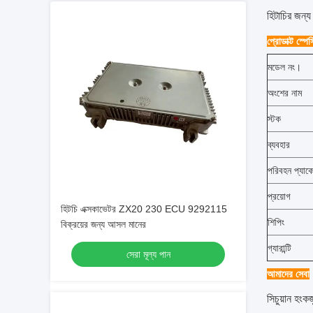
হিটাচির জন্
প্রোডাক্ট স্প
মডেল নং।
অংশের নাম
স্টক
ব্যবহার
পরিবহন প্যাক
প্রয়োগ
হিটচি এক্সকাভেটর ZX20 230 ECU 9292115
শিপিং
বিক্রয়ের জন্য আসল মানের
গ্যারান্টি
সেরা মূল্য পান
আমাদের সেবা
সিচুয়ান হংক