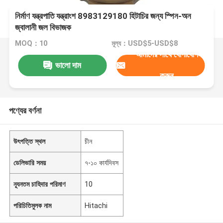
নির্মাণ যন্ত্রপাতি যন্ত্রাংশ 8983129180 হিটাচির জন্য স্পিন-অন
জ্বালানী জল বিভাজক
MOQ：10
মূল্য：USD$5-USD$8
আমাদের সাথে যোগাযোগ
ভালো দাম
করুন
পণ্যের বর্ণনা
উৎপত্তি স্থল
চীন
ডেলিভারি সময়
৭-১০ কার্যদিবস
ন্যূনতম চাহিদার পরিমাণ
10
পরিচিতিমুলক নাম
Hitachi