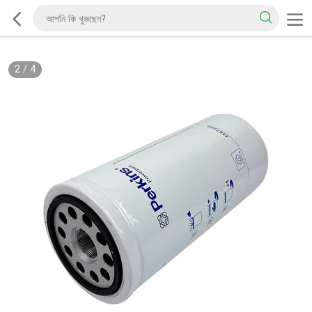
2
/
4