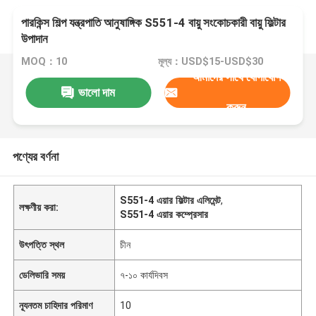
পারকিন্স শিল্প যন্ত্রপাতি আনুষাঙ্গিক S551-4 বায়ু সংকোচকারী বায়ু ফিল্টার
উপাদান
MOQ：10
মূল্য：USD$15-USD$30
আমাদের সাথে যোগাযোগ
ভালো দাম
করুন
পণ্যের বর্ণনা
S551-4 এয়ার ফিল্টার এলিমেন্ট
,
লক্ষণীয় করা:
S551-4 এয়ার কম্প্রেসার
উৎপত্তি স্থল
চীন
ডেলিভারি সময়
৭-১০ কার্যদিবস
ন্যূনতম চাহিদার পরিমাণ
10