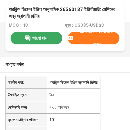
পারকিন্স ডিজেল ইঞ্জিন আনুষাঙ্গিক 26560137 ইঞ্জিনিয়ারিং মেশিনের
জন্য জ্বালানী ফিল্টার
MOQ：10
মূল্য：USD$5-USD$8
আমাদের সাথে যোগাযোগ
ভালো দাম
করুন
পণ্যের বর্ণনা
লক্ষণীয় করা:
পারকিন্স ডিজেল ইঞ্জিন জ্বালানি ফিল্টার
উৎপত্তি স্থল
চীন
ডেলিভারি সময়
৭-১০ কার্যদিবস
ন্যূনতম চাহিদার পরিমাণ
10