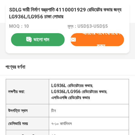
SDLG ভারী নির্মাণ যন্ত্রপাতি 4110001929 রেডিয়েটর কভার জন্য
LG936L/LG956 চাকা লোডার
MOQ：10
মূল্য：USD$3-USD$5
আমাদের সাথে যোগাযোগ
ভালো দাম
করুন
পণ্যের বর্ণনা
LG936L রেডিয়েটরের কভার
,
লক্ষণীয় করা:
LG936L/LG956 রেডিয়েটরের কভার
,
এসডিএলজি রেডিয়েটর কভার
উৎপত্তি স্থল
চীন
ডেলিভারি সময়
৭-১০ কার্যদিবস