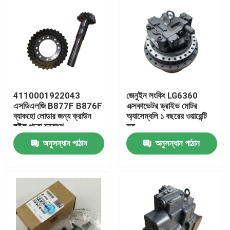
4110001922043
জেনুইন লংকিং LG6360
এসডিএলজি B877F B876F
এক্সকাভেটর ড্রাইভ মোটর
ব্যাকহো লোডার জন্য ক্রাউন
অ্যাসেম্বলি ১ বছরের ওয়ারেন্টি
হুইল খুচরা যন্ত্রাংশ
সহ
অনুসন্ধান পাঠান
অনুসন্ধান পাঠান
বাড়ি
পণ্য
আমাদের সম্পর্কে