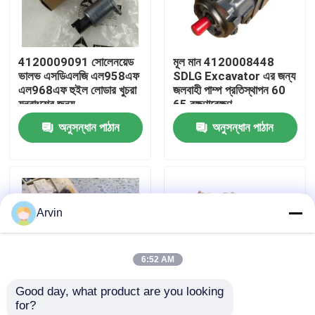
কারখানা ভ্রমণ
4120009091 সোলেনয়েড
মূল মান 4120008448
ভালভ এসডিএলজি এল958এফ
SDLG Excavator এর জন্য
মান নিয়ন্ত্রণ
এল968এফ হুইল লোডার খুচরা
জলবাহী পাম্প প্রতিস্থাপন 60
যন্ত্রাংশের জন্য
65 রক্ষণাবেক্ষণ
অনুসন্ধান পাঠান
অনুসন্ধান পাঠান
আমাদের সাথে যোগাযোগ করুন
খবর
Arvin
উদ্ধৃতির জন্য আবেদন
6:52 AM
লিউগং খুচরা যন্ত্রাংশ
Good day, what product are you looking 
for?
কামিন্স খুচরা যন্ত্রাংশ
4110002988 ब्रेक
LG959 Wheel Loader