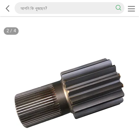
2
/
4