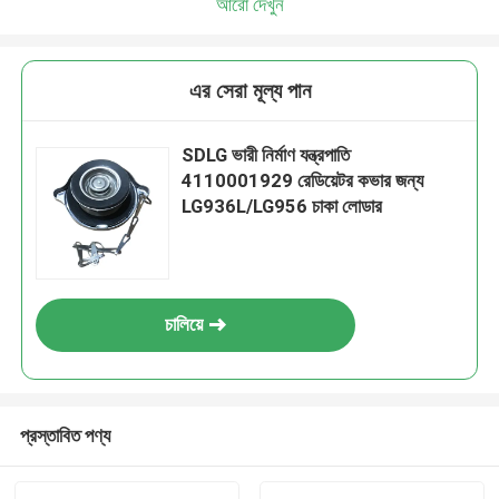
আরো দেখুন
এর সেরা মূল্য পান
SDLG ভারী নির্মাণ যন্ত্রপাতি
4110001929 রেডিয়েটর কভার জন্য
LG936L/LG956 চাকা লোডার
চালিয়ে
প্রস্তাবিত পণ্য