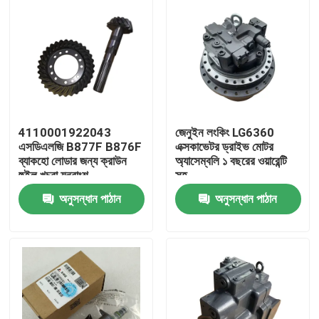
4110001922043
জেনুইন লংকিং LG6360
এসডিএলজি B877F B876F
এক্সকাভেটর ড্রাইভ মোটর
ব্যাকহো লোডার জন্য ক্রাউন
অ্যাসেম্বলি ১ বছরের ওয়ারেন্টি
হুইল খুচরা যন্ত্রাংশ
সহ
অনুসন্ধান পাঠান
অনুসন্ধান পাঠান
বাড়ি
পণ্য
আমাদের সম্পর্কে