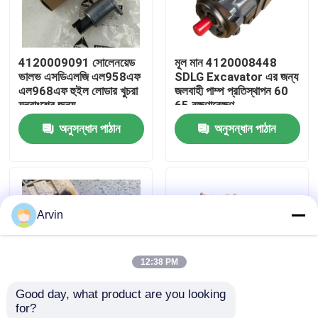
কারখানা ভ্রমণ
4120009091 সোলেনয়েড
মূল মান 4120008448
ভালভ এসডিএলজি এল958এফ
SDLG Excavator এর জন্য
মান নিয়ন্ত্রণ
এল968এফ হুইল লোডার খুচরা
জলবাহী পাম্প প্রতিস্থাপন 60
যন্ত্রাংশের জন্য
65 রক্ষণাবেক্ষণ
অনুসন্ধান পাঠান
অনুসন্ধান পাঠান
আমাদের সাথে যোগাযোগ করুন
খবর
Arvin
উদ্ধৃতির জন্য আবেদন
12:38 PM
লিউগং খুচরা যন্ত্রাংশ
Good day, what product are you looking 
for?
কামিন্স খুচরা যন্ত্রাংশ
4110002988 ब्रेक
LG959 Wheel Loader