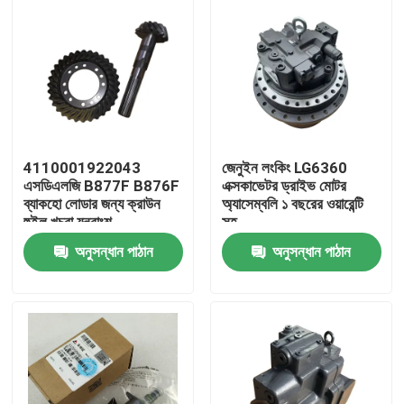
4110001922043
জেনুইন লংকিং LG6360
এসডিএলজি B877F B876F
এক্সকাভেটর ড্রাইভ মোটর
ব্যাকহো লোডার জন্য ক্রাউন
অ্যাসেম্বলি ১ বছরের ওয়ারেন্টি
হুইল খুচরা যন্ত্রাংশ
সহ
অনুসন্ধান পাঠান
অনুসন্ধান পাঠান
বাড়ি
পণ্য
আমাদের সম্পর্কে