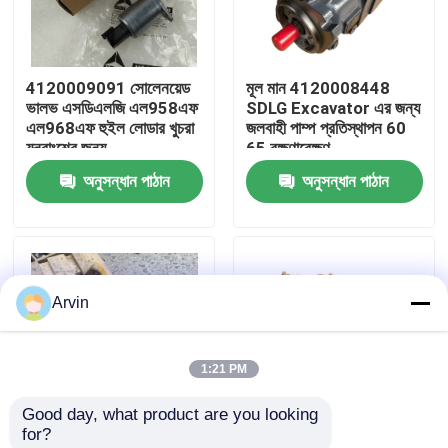
কারখানা ভ্রমণ
4120009091 সোলেনয়েড
মূল মান 4120008448
ভালভ এসডিএলজি এল958এফ
SDLG Excavator এর জন্য
মান নিয়ন্ত্রণ
এল968এফ হুইল লোডার খুচরা
জলবাহী পাম্প প্রতিস্থাপন 60
যন্ত্রাংশের জন্য
65 রক্ষণাবেক্ষণ
অনুসন্ধান পাঠান
অনুসন্ধান পাঠান
আমাদের সাথে যোগাযোগ করুন
খবর
Arvin
উদ্ধৃতির জন্য আবেদন
1:21 PM
লিউগং খুচরা যন্ত্রাংশ
Good day, what product are you looking 
for?
কামিন্স খুচরা যন্ত্রাংশ
4110002988 ब्रेक
LG959 Wheel Loader