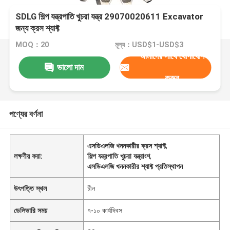
SDLG শিল্প যন্ত্রপাতি খুচরা যন্ত্র 29070020611 Excavator
জন্য ক্রস শ্যাফ্ট
MOQ：20
মূল্য：USD$1-USD$3
আমাদের সাথে যোগাযোগ
ভালো দাম
করুন
পণ্যের বর্ণনা
এসডিএলজি খননকারীর ক্রস শ্যাফ্ট
,
লক্ষণীয় করা:
শিল্প যন্ত্রপাতি খুচরা যন্ত্রাংশ
,
এসডিএলজি খননকারীর শ্যাফ্ট প্রতিস্থাপন
উৎপত্তি স্থল
চীন
ডেলিভারি সময়
৭-১০ কার্যদিবস