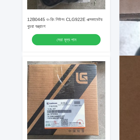
12B0445 ও-রিং লিউগং CLG922E এক্সকাভেটর
খুচরা যন্ত্রাংশ
সেরা মূল্য পান