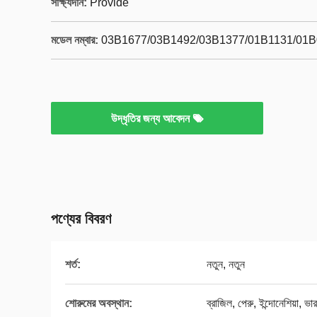
সাক্ষ্যদান:
Provide
মডেল নম্বার:
03B1677/03B1492/03B1377/01B1131/01
উদ্ধৃতির জন্য আবেদন
পণ্যের বিবরণ
শর্ত:
নতুন, নতুন
শোরুমের অবস্থান:
ব্রাজিল, পেরু, ইন্দোনেশিয়া, ভার