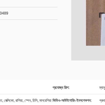
B0489
প্রযোজ্য শিল্প:
ম্যান
ত, মেক্সিকো, রাশিয়া, স্পেন, চিলি, মালয়েশিয়া
ভিডিও-আউটগোয়িং-ইনসপেকশন:
প্রদ