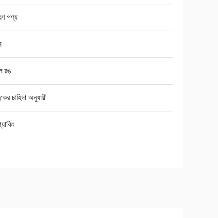
রণ পণ্য
ন
 রঙ
হকের চাহিদা অনুযায়ী
প্যাকিং