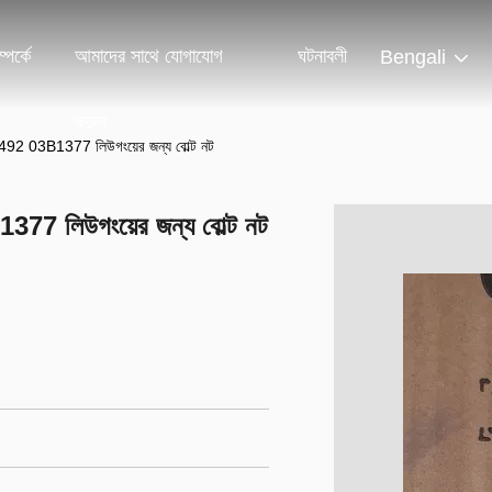
পর্কে
আমাদের সাথে যোগাযোগ
ঘটনাবলী
Bengali
করুন
1492 03B1377 লিউগংয়ের জন্য বোল্ট নট
377 লিউগংয়ের জন্য বোল্ট নট