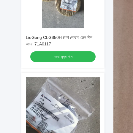
LiuGong CLG850H চাকা লোডার তেল সীল
আসন 71A0117
সেরা মূল্য পান