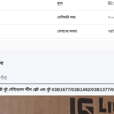
মূল্য
$0.
ডেলিভারি সময়
৭-১০
যোগানের ক্ষমতা
প্র
না
্ণনা
বোল্ট নুট স্টেইনলেস স্টীল বোল্ট এবং নুট 03B1677/03B1492/03B1