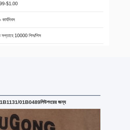
99-$1.00
 কার্যদিবস
তি সপ্তাহে 10000 পিস/পিস
377/01B1131/01B0489
লিউগংয়ের জন্য