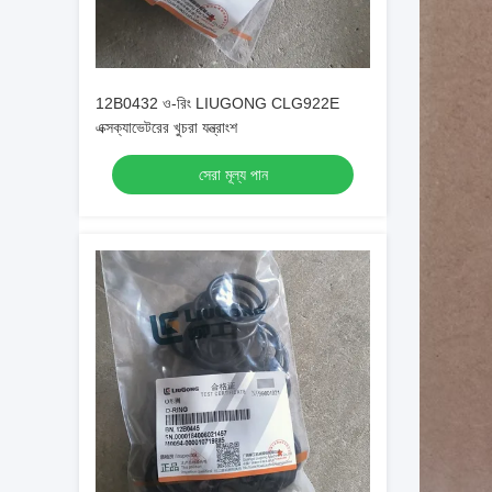
12B0432 ও-রিং LIUGONG CLG922E
এক্সক্যাভেটরের খুচরা যন্ত্রাংশ
সেরা মূল্য পান