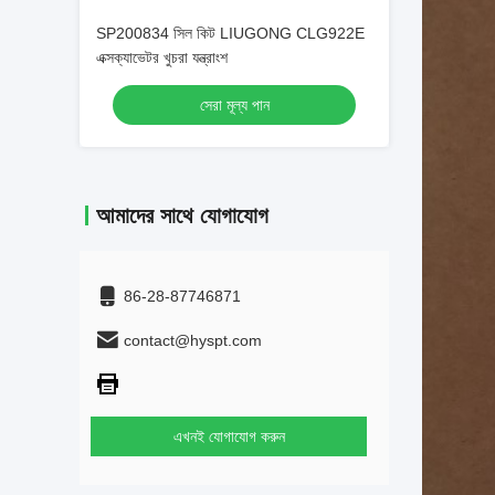
SP200834 সিল কিট LIUGONG CLG922E
এক্সক্যাভেটর খুচরা যন্ত্রাংশ
সেরা মূল্য পান
আমাদের সাথে যোগাযোগ
86-28-87746871
contact@hyspt.com
এখনই যোগাযোগ করুন