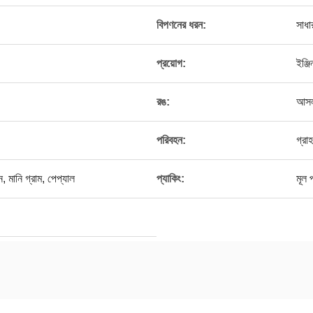
বিপণনের ধরন:
সাধা
প্রয়োগ:
ইঞ্জি
রঙ:
আসল
পরিবহন:
গ্রা
ন, মানি গ্রাম, পেপ্যাল
প্যাকিং:
মূল 