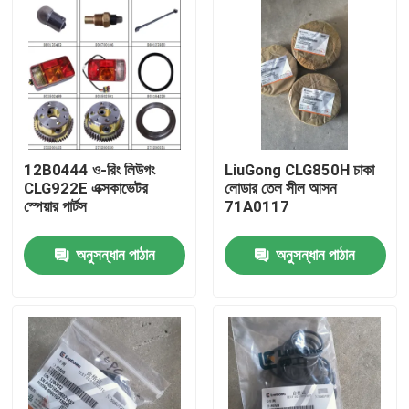
12B0444 ও-রিং লিউগং
LiuGong CLG850H চাকা
CLG922E এক্সকাভেটর
লোডার তেল সীল আসন
স্পেয়ার পার্টস
71A0117
অনুসন্ধান পাঠান
অনুসন্ধান পাঠান
বাড়ি
পণ্য
আমাদের সম্পর্কে