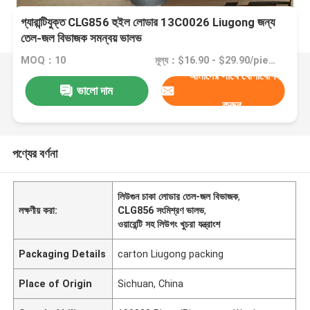
গ্যারান্টিযুক্ত CLG856 হুইল লোডার 13C0026 Liugong জন্য
তেল-জল বিভাজক সমন্বয় ভালভ
MOQ：10
মূল্য：$16.90 - $29.90/pieces
আমাদের সাথে যোগাযোগ
ভালো দাম
করুন
পণ্যের বর্ণনা
লিউগুন চাকা লোডার তেল-জল বিভাজক
,
লক্ষণীয় করা:
CLG856 সংমিশ্রণ ভালভ
,
ওয়ারেন্টি সহ লিউগং খুচরা যন্ত্রাংশ
Packaging Details
carton Liugong packing
Place of Origin
Sichuan, China