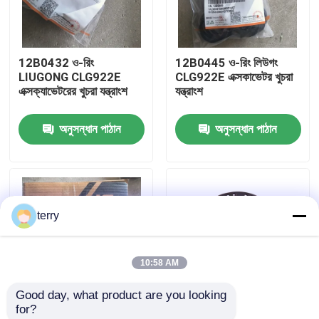
কারখানা ভ্রমণ
12B0432 ও-রিং
12B0445 ও-রিং লিউগং
LIUGONG CLG922E
CLG922E এক্সকাভেটর খুচরা
মান নিয়ন্ত্রণ
এক্সক্যাভেটরের খুচরা যন্ত্রাংশ
যন্ত্রাংশ
অনুসন্ধান পাঠান
অনুসন্ধান পাঠান
আমাদের সাথে যোগাযোগ করুন
খবর
terry
উদ্ধৃতির জন্য আবেদন
10:58 AM
লিউগং খুচরা যন্ত্রাংশ
Good day, what product are you looking 
for?
কামিন্স খুচরা যন্ত্রাংশ
SP200834 সিল কিট
920E922/923 এর জন্য