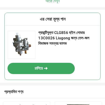
আরো দেখুন
এর সেরা মূল্য পান
গ্যারান্টিযুক্ত CLG856 হুইল লোডার
13C0026 Liugong জন্য তেল-জল
বিভাজক সমন্বয় ভালভ
চালিয়ে
প্রস্তাবিত পণ্য