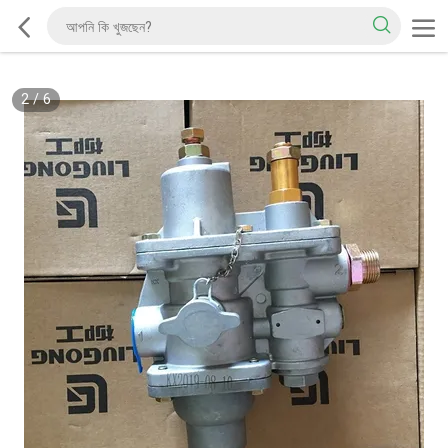
2
/
6