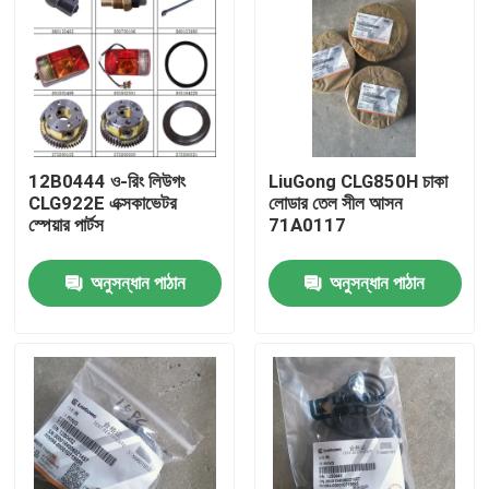
12B0444 ও-রিং লিউগং
LiuGong CLG850H চাকা
CLG922E এক্সকাভেটর
লোডার তেল সীল আসন
স্পেয়ার পার্টস
71A0117
অনুসন্ধান পাঠান
অনুসন্ধান পাঠান
বাড়ি
পণ্য
আমাদের সম্পর্কে