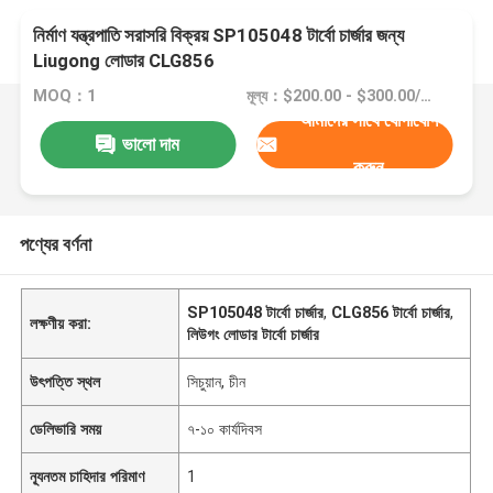
নির্মাণ যন্ত্রপাতি সরাসরি বিক্রয় SP105048 টার্বো চার্জার জন্য
Liugong লোডার CLG856
MOQ：1
মূল্য：$200.00 - $300.00/pieces
আমাদের সাথে যোগাযোগ
ভালো দাম
করুন
পণ্যের বর্ণনা
SP105048 টার্বো চার্জার
,
CLG856 টার্বো চার্জার
,
লক্ষণীয় করা:
লিউগং লোডার টার্বো চার্জার
উৎপত্তি স্থল
সিচুয়ান, চীন
ডেলিভারি সময়
৭-১০ কার্যদিবস
ন্যূনতম চাহিদার পরিমাণ
1