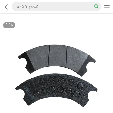
2
/
6