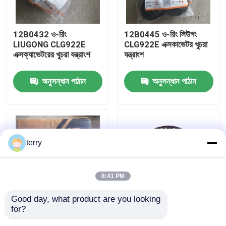
কারখানা ভ্রমণ
12B0432 ও-রিং
12B0445 ও-রিং লিউগং
LIUGONG CLG922E
CLG922E এক্সকাভেটর খুচরা
এক্সক্যাভেটরের খুচরা যন্ত্রাংশ
যন্ত্রাংশ
মান নিয়ন্ত্রণ
অনুসন্ধান পাঠান
অনুসন্ধান পাঠান
আমাদের সাথে যোগাযোগ করুন
খবর
terry
উদ্ধৃতির জন্য আবেদন
8:41 PM
লিউগং খুচরা যন্ত্রাংশ
Good day, what product are you looking 
for?
SP200834 সিল কিট
920E922/923 এর জন্য
কামিন্স খুচরা যন্ত্রাংশ
LIUGONG CLG922E
মূল Liugong Excavator