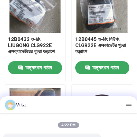
কারখানা ভ্রমণ
মান নিয়ন্ত্রণ
12B0432 ও-রিং
12B0445 ও-রিং লিউগং
LIUGONG CLG922E
CLG922E এক্সকাভেটর খুচরা
এক্সক্যাভেটরের খুচরা যন্ত্রাংশ
যন্ত্রাংশ
আমাদের সাথে যোগাযোগ করুন
অনুসন্ধান পাঠান
অনুসন্ধান পাঠান
খবর
উদ্ধৃতির জন্য আবেদন
Vika
লিউগং খুচরা যন্ত্রাংশ
4:22 PM
কামিন্স খুচরা যন্ত্রাংশ