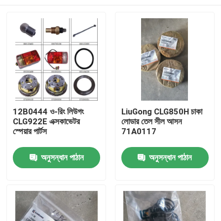
12B0444 ও-রিং লিউগং
LiuGong CLG850H চাকা
CLG922E এক্সকাভেটর
লোডার তেল সীল আসন
স্পেয়ার পার্টস
71A0117
বাড়ি
অনুসন্ধান পাঠান
অনুসন্ধান পাঠান
পণ্য
আমাদের সম্পর্কে