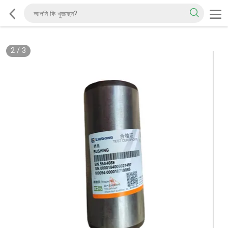
2
/
3