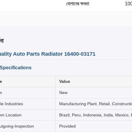
যোগানের ক্ষমতা
100
না
ality Auto Parts Radiator 16400-03171
Specifications
te
Value
on
New
le Industries
Manufacturing Plant, Retail, Construct
m Location
Brazil, Peru, Indonesia, India, Mexico,
utgoing-Inspection
Provided