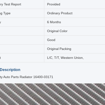
ry Test Report
Provided
ng Type
Ordinary Product
y
6 Months
Original Color
Good
Original Packing
t
L/C, T/T, Western Union,
Description
ity Auto Parts Radiator 16400-03171