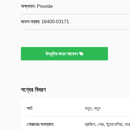
সাক্ষ্যদান:
Provide
মডেল নম্বার:
16400-03171
উদ্ধৃতির জন্য আবেদন
পণ্যের বিবরণ
শর্ত:
নতুন, নতুন
শোরুমের অবস্থান:
ব্রাজিল, পেরু, ইন্দোনেশিয়া, ভার