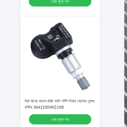
সেরা মূল্য পান
উচ্চ মানের হাভাল-H6 অটো পার্টস টায়ার প্রেশার সেন্সর
মনিটর 3641100XKZ16B
সেরা মূল্য পান