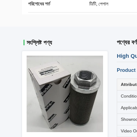
পরিশোধের শর্ত
টি/টি, পেপাল
পণ্যের বর্ণ
সংশ্লিষ্ট পণ্য
High Qu
Product 
Attribu
Conditi
Applicab
Showroo
Video O