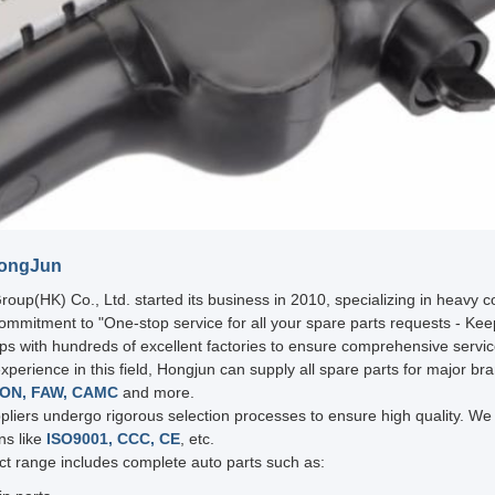
ongJun
oup(HK) Co., Ltd. started its business in 2010, specializing in heavy 
ommitment to "One-stop service for all your spare parts requests - Ke
ips with hundreds of excellent factories to ensure comprehensive servi
experience in this field, Hongjun can supply all spare parts for major br
ON, FAW, CAMC
and more.
ppliers undergo rigorous selection processes to ensure high quality. We 
ons like
ISO9001, CCC, CE
, etc.
t range includes complete auto parts such as: