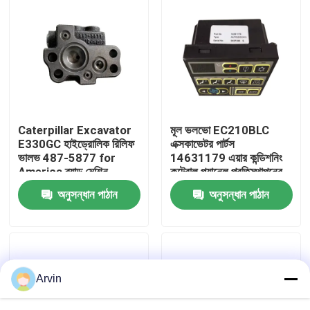
কারখানা ভ্রমণ
মান নিয়ন্ত্রণ
আমাদের সাথে যোগাযোগ করুন
Caterpillar Excavator
মূল ভলভো EC210BLC
E330GC হাইড্রোলিক রিলিফ
এক্সকাভেটর পার্টস
ভালভ 487-5877 for
14631179 এয়ার কন্ডিশনিং
খবর
America ব্র্যান্ড মেশিন
কন্ট্রোল প্যানেল প্রতিস্থাপনের
ম্যানেজমেন্ট
জন্য
অনুসন্ধান পাঠান
অনুসন্ধান পাঠান
উদ্ধৃতির জন্য আবেদন
লিউগং খুচরা যন্ত্রাংশ
Arvin
কামিন্স খুচরা যন্ত্রাংশ