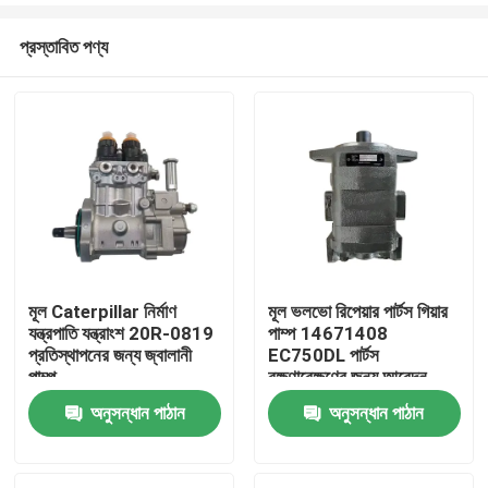
প্রস্তাবিত পণ্য
মূল Caterpillar নির্মাণ
মূল ভলভো রিপেয়ার পার্টস গিয়ার
যন্ত্রপাতি যন্ত্রাংশ 20R-0819
পাম্প 14671408
বাড়ি
প্রতিস্থাপনের জন্য জ্বালানী
EC750DL পার্টস
পাম্প
রক্ষণাবেক্ষণের জন্য আবেদন
অনুসন্ধান পাঠান
অনুসন্ধান পাঠান
পণ্য
আমাদের সম্পর্কে