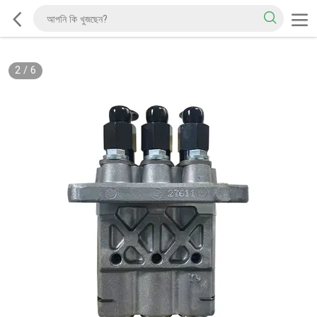
2
/
6