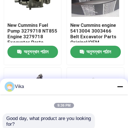
কারখানা ভ্রমণ
New Cummins Fuel
New Cummins engine
Pump 3279718 NT855
5413004 3003466
মান নিয়ন্ত্রণ
Engine 3279718
Belt Excavator Parts
Excavator Parts
Original/OEM
Original/OEM
অনুসন্ধান পাঠান
অনুসন্ধান পাঠান
আমাদের সাথে যোগাযোগ করুন
খবর
Vika
উদ্ধৃতির জন্য আবেদন
9:36 PM
লিউগং খুচরা যন্ত্রাংশ
Good day, what product are you looking 
for?
কামিন্স খুচরা যন্ত্রাংশ
New Cummins
New Cummins Engine