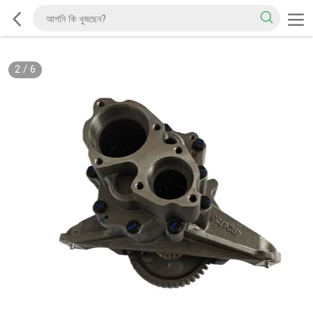
2
/
6