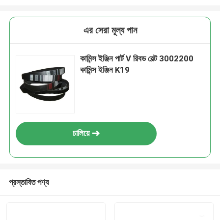
এর সেরা মূল্য পান
কামিন্স ইঞ্জিন পার্ট V রিবড বেল্ট 3002200
কামিন্স ইঞ্জিন K19
চালিয়ে
প্রস্তাবিত পণ্য