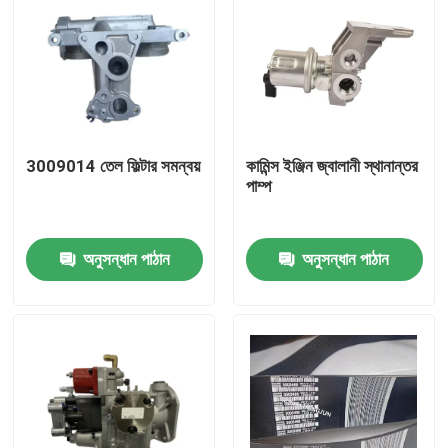
3009014 তেল ফিল্টার সমন্বয়
কামিন্স ইঞ্জিন জ্বালানী স্থানান্তর
পাম্প
অনুসন্ধান পাঠান
অনুসন্ধান পাঠান
বাড়ি
পণ্য
আমাদের সম্পর্কে