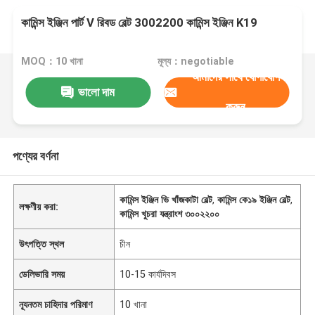
কামিন্স ইঞ্জিন পার্ট V রিবড বেল্ট 3002200 কামিন্স ইঞ্জিন K19
MOQ：10 খানা
মূল্য：negotiable
আমাদের সাথে যোগাযোগ
ভালো দাম
করুন
পণ্যের বর্ণনা
কামিন্স ইঞ্জিন ভি খাঁজকাটা বেল্ট
,
কামিন্স কে১৯ ইঞ্জিন বেল্ট
,
লক্ষণীয় করা:
কামিন্স খুচরা যন্ত্রাংশ ৩০০২২০০
উৎপত্তি স্থল
চীন
ডেলিভারি সময়
10-15 কার্যদিবস
ন্যূনতম চাহিদার পরিমাণ
10 খানা