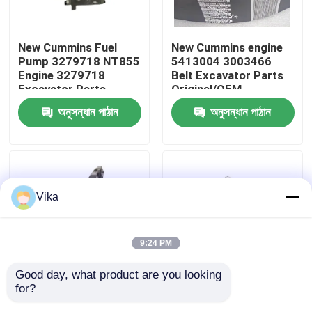
কারখানা ভ্রমণ
New Cummins Fuel
New Cummins engine
Pump 3279718 NT855
5413004 3003466
Engine 3279718
Belt Excavator Parts
মান নিয়ন্ত্রণ
Excavator Parts
Original/OEM
Original/OEM
অনুসন্ধান পাঠান
অনুসন্ধান পাঠান
আমাদের সাথে যোগাযোগ করুন
খবর
Vika
উদ্ধৃতির জন্য আবেদন
9:24 PM
লিউগং খুচরা যন্ত্রাংশ
Good day, what product are you looking 
for?
New Cummins
New Cummins Engine
কামিন্স খুচরা যন্ত্রাংশ
4924739 Lubricating
part Fuel Pump