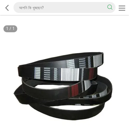
1
/
1