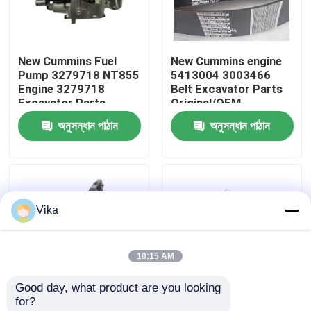
কারখানা ভ্রমণ
New Cummins Fuel
New Cummins engine
Pump 3279718 NT855
5413004 3003466
মান নিয়ন্ত্রণ
Engine 3279718
Belt Excavator Parts
Excavator Parts
Original/OEM
Original/OEM
অনুসন্ধান পাঠান
অনুসন্ধান পাঠান
আমাদের সাথে যোগাযোগ করুন
খবর
Vika
উদ্ধৃতির জন্য আবেদন
10:15 AM
লিউগং খুচরা যন্ত্রাংশ
Good day, what product are you looking 
for?
কামিন্স খুচরা যন্ত্রাংশ
New Cummins
New Cummins Engine