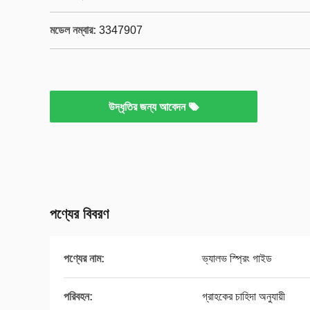
মডেল নম্বার:
3347907
উদ্ধৃতির জন্য আবেদন
পণ্যের বিবরণ
পণ্যের নাম:
ভ্যালভ স্প্রিং গাইড
পরিবহন:
গ্রাহকের চাহিদা অনুযায়ী