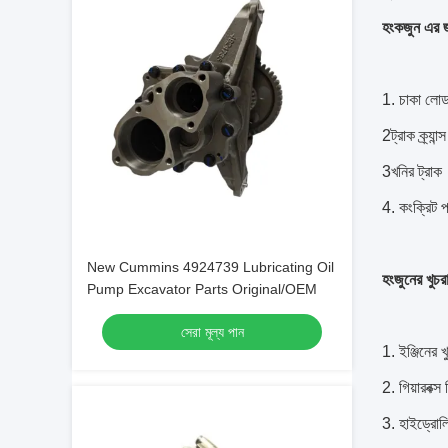
হংকজুন এর জন
1. চাকা লোডা
2ট্রাক ক্র্যান্স
3খনির ট্রাক
4. কংক্রিট প
New Cummins 4924739 Lubricating Oil
হংজুনের খুচরা
Pump Excavator Parts Original/OEM
সেরা মূল্য পান
1. ইঞ্জিনের 
2. গিয়ারবক্স
3. হাইড্রোলিক