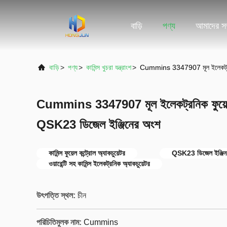
বাড়ি
পণ্য
আমাদের সম্
বাড়ি
>
পণ্য
>
কামিন্স খুচরা যন্ত্রাংশ
>
Cummins 3347907 মূল ইলেকট্রনিক 
Cummins 3347907 মূল ইলেকট্রনিক ফুয়েল কন
QSK23 ডিজেল ইঞ্জিনের অংশ
কামিন্স ফুয়েল কন্ট্রোল অ্যাকচুয়েটর
QSK23 ডিজেল ইঞ্জিন যন
ওয়ারেন্টি সহ কামিন্স ইলেকট্রনিক অ্যাকচুয়েটর
উৎপত্তি স্থল:
চীন
পরিচিতিমুলক নাম:
Cummins