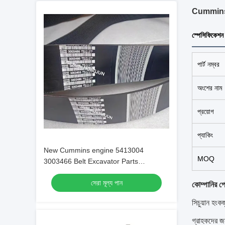
Cummins 33
স্পেসিফিকেশন
পার্ট নম্বর
অংশের নাম
প্রয়োগ
প্যাকিং
New Cummins engine 5413004
MOQ
3003466 Belt Excavator Parts
Original/OEM
সেরা মূল্য পান
কোম্পানির প
সিচুয়ান হংক
গ্রাহকদের জ