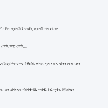
 পিস্টন পিন, জ্বালানী ইনজেক্টর, জ্বালানী সাধারণ রেল....
াপ প্লেট, ক্লচ প্লেট....
 মোটর,হাইড্রোলিক ভালভ, স্টিয়ারিং ভালভ, প্রধান মান, ভালভ কোর, তেল
মিটার, তেল তাপমাত্রা পরিমাপকারী, ককপিট, সিট,গ্লাস, উইন্ডস্ক্রিন