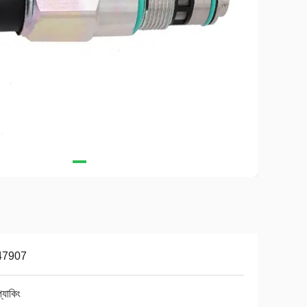
47907
প্যাকিং