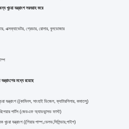
্য খুচরা যন্ত্রাংশ সরবরাহ করে
র, এক্সক্যাভেটর, গ্রেডার, রোলার, বুলডোজার
াম্প
 যন্ত্রাংশের মধ্যে রয়েছে
খুচরা যন্ত্রাংশ ((কামিনস, সাংহাই ডিজেল, ক্যাটারপিলার, কমাতসু)
 রিপেয়ার পার্টস (জেডএফ অ্যাডভান্সড ফাস্ট)
 খুচরা যন্ত্রাংশ ((গিয়ার পাম্প,ভেলভ,সিলিন্ডার,পাইপ)