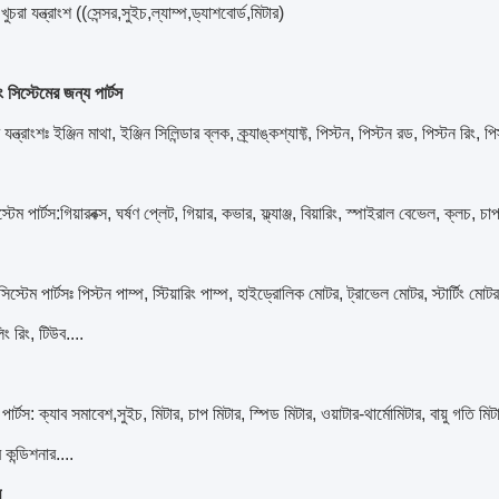
খুচরা যন্ত্রাংশ ((সেন্সর,সুইচ,ল্যাম্প,ড্যাশবোর্ড,মিটার)
 সিস্টেমের জন্য পার্টস
 যন্ত্রাংশঃ ইঞ্জিন মাথা, ইঞ্জিন সিলিন্ডার ব্লক, ক্র্যাঙ্কশ্যাফ্ট, পিস্টন, পিস্টন রড, পিস্টন রিং,
স্টেম পার্টস:গিয়ারবক্স, ঘর্ষণ প্লেট, গিয়ার, কভার, ফ্ল্যাঞ্জ, বিয়ারিং, স্পাইরাল বেভেল, ক্লচ, চ
িস্টেম পার্টসঃ পিস্টন পাম্প, স্টিয়ারিং পাম্প, হাইড্রোলিক মোটর, ট্রাভেল মোটর, স্টার্টিং
িং রিং, টিউব....
 পার্টস: ক্যাব সমাবেশ,সুইচ, মিটার, চাপ মিটার, স্পিড মিটার, ওয়াটার-থার্মোমিটার, বায়ু গতি 
কন্ডিশনার....
ম