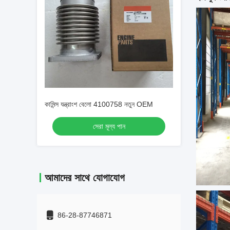
কামিন্স যন্ত্রাংশ বেলো 4100758 নতুন OEM
সেরা মূল্য পান
আমাদের সাথে যোগাযোগ
86-28-87746871