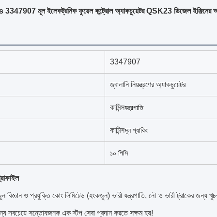
47907 মূল ইলেকট্রনিক ফুয়েল কন্ট্রোল অ্যাকচুয়েটর QSK23 ডিজেল ইঞ্জিনের 
3347907
জ্বালানি নিয়ন্ত্রণের অ্যাকচুয়েটর
কামিন্স
যন্ত্রপাতি
কামিন্স
মূল প্যাকিং
১০ পিসি
্রোফাইল
জুন বিজ্ঞান ও প্রযুক্তি কোং লিমিটেড (হংকজুন) ভারী যন্ত্রপাতি, নৌ ও ভারী ট্রাকের জন্য খ
ন্য সবচেয়ে সন্তোষজনক এক স্টপ সেবা প্রদান করতে সক্ষম হয়!