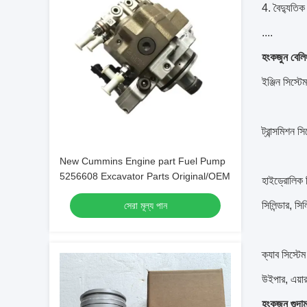
4. বৈদ্যুতিক 
....
হংকজুন বেলিং
ইঞ্জিন সিস্টেম
ট্রান্সমিশন সি
New Cummins Engine part Fuel Pump
5256608 Excavator Parts Original/OEM
হাইড্রোলিক স
সিলিন্ডার, সিল
সেরা মূল্য পান
ক্যাব সিস্টেম
উইপার, এয়ার 
হংকজুন গুদা