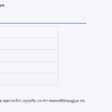
অংশ
ুচরা যন্ত্রাংশের চীনা নেতৃস্থানীয় এক-স্টপ সরবরাহকারী!Hongjun তার