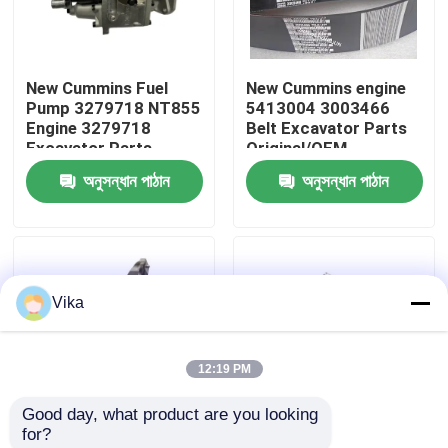
কারখানা ভ্রমণ
New Cummins Fuel
New Cummins engine
Pump 3279718 NT855
5413004 3003466
মান নিয়ন্ত্রণ
Engine 3279718
Belt Excavator Parts
Excavator Parts
Original/OEM
Original/OEM
অনুসন্ধান পাঠান
অনুসন্ধান পাঠান
আমাদের সাথে যোগাযোগ করুন
খবর
Vika
উদ্ধৃতির জন্য আবেদন
12:19 PM
লিউগং খুচরা যন্ত্রাংশ
Good day, what product are you looking 
for?
কামিন্স খুচরা যন্ত্রাংশ
New Cummins
New Cummins Engine