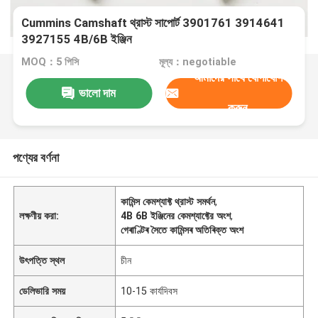
Cummins Camshaft থ্রাস্ট সাপোর্ট 3901761 3914641
3927155 4B/6B ইঞ্জিন
MOQ：5 পিসি
মূল্য：negotiable
আমাদের সাথে যোগাযোগ
ভালো দাম
করুন
পণ্যের বর্ণনা
কামিন্স কেমশ্যাফ্ট থ্রাস্ট সমর্থন
,
লক্ষণীয় করা:
4B 6B ইঞ্জিনের কেমশ্যাফ্টের অংশ
,
গেৰাণ্টিৰ সৈতে কামিন্সৰ অতিৰিক্ত অংশ
উৎপত্তি স্থল
চীন
ডেলিভারি সময়
10-15 কার্যদিবস