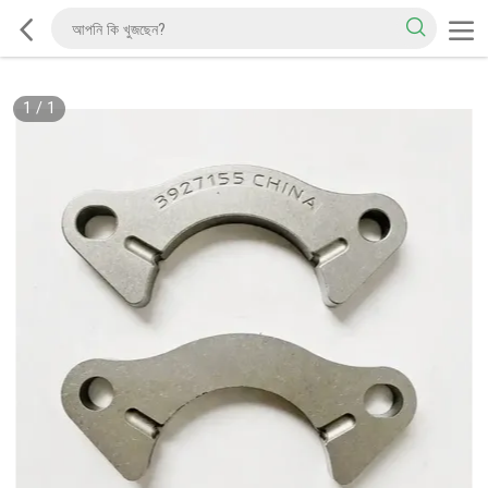
1
/
1