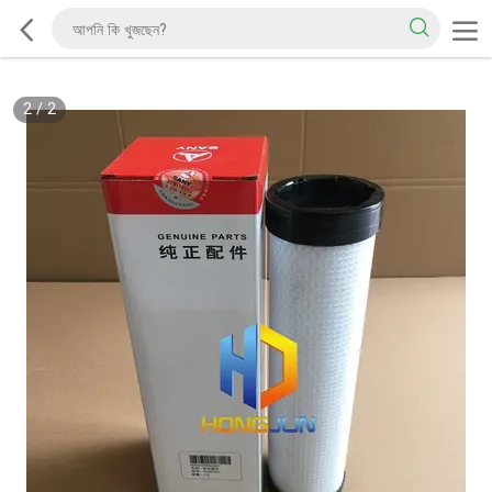
2
/
2