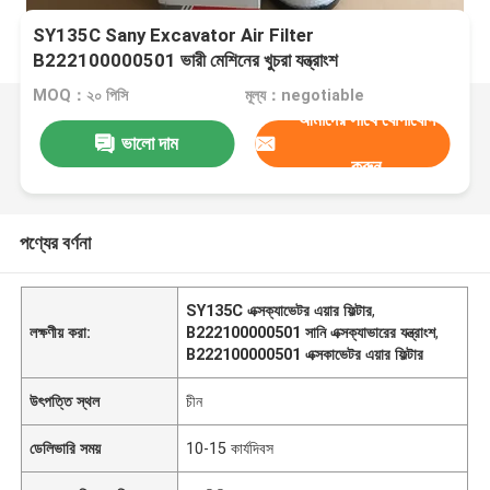
SY135C Sany Excavator Air Filter
B222100000501 ভারী মেশিনের খুচরা যন্ত্রাংশ
MOQ：২০ পিসি
মূল্য：negotiable
আমাদের সাথে যোগাযোগ
ভালো দাম
করুন
পণ্যের বর্ণনা
SY135C এক্সক্যাভেটর এয়ার ফিল্টার
,
লক্ষণীয় করা:
B222100000501 সানি এক্সক্যাভারের যন্ত্রাংশ
,
B222100000501 এক্সকাভেটর এয়ার ফিল্টার
উৎপত্তি স্থল
চীন
ডেলিভারি সময়
10-15 কার্যদিবস