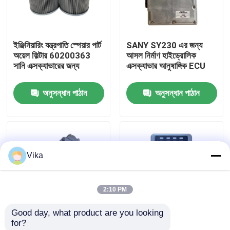
কারখানা ভ্রমণ
ইঞ্জিনিয়ারিং যন্ত্রপাতি স্পেয়ার পার্ট
SANY SY230 এর জন্য
অয়েল ফিল্টার 60200363
আসল নির্মাণ হাইড্রোলিক
মান নিয়ন্ত্রণ
সানি এক্সক্যাভারের জন্য
এক্সক্যাভার আনুষাঙ্গিক ECU
অনুসন্ধান পাঠান
অনুসন্ধান পাঠান
আমাদের সাথে যোগাযোগ করুন
খবর
Vika
উদ্ধৃতির জন্য আবেদন
2:10 PM
লিউগং খুচরা যন্ত্রাংশ
Good day, what product are you looking 
for?
কামিন্স খুচরা যন্ত্রাংশ
এক্সসিএমজি এক্সই 370
স্টক আসল ভারী নির্মাণ যন্ত্রপাতি