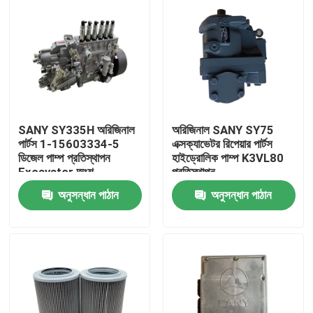
SANY SY335H অরিজিনাল
অরিজিনাল SANY SY75
পার্টস 1-15603334-5
এক্সক্যাভেটর রিপেয়ার পার্টস
ডিজেল পাম্প প্রতিস্থাপন
হাইড্রোলিক পাম্প K3VL80
Excavator অংশ
প্রতিস্থাপন
রক্ষণাবেক্ষণের জন্য
অনুসন্ধান পাঠান
অনুসন্ধান পাঠান
বাড়ি
পণ্য
আমাদের সম্পর্কে