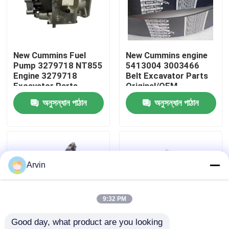
কারখানা ভ্রমণ
New Cummins Fuel
New Cummins engine
মান নিয়ন্ত্রণ
Pump 3279718 NT855
5413004 3003466
Engine 3279718
Belt Excavator Parts
Excavator Parts
Original/OEM
আমাদের সাথে যোগাযোগ করুন
Original/OEM
অনুসন্ধান পাঠান
অনুসন্ধান পাঠান
খবর
উদ্ধৃতির জন্য আবেদন
Arvin
লিউগং খুচরা যন্ত্রাংশ
9:32 PM
Good day, what product are you looking 
কামিন্স খুচরা যন্ত্রাংশ