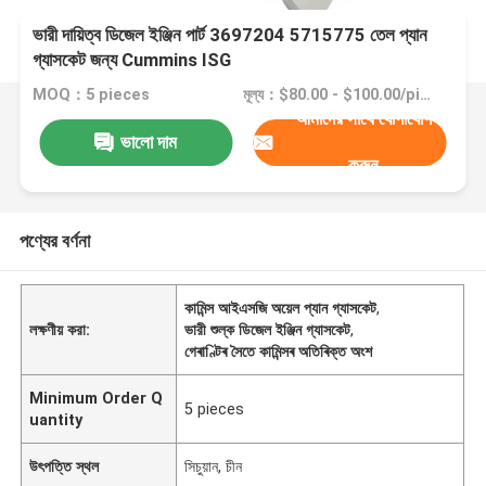
ভারী দায়িত্ব ডিজেল ইঞ্জিন পার্ট 3697204 5715775 তেল প্যান
গ্যাসকেট জন্য Cummins ISG
MOQ：5 pieces
মূল্য：$80.00 - $100.00/pieces
আমাদের সাথে যোগাযোগ
ভালো দাম
করুন
পণ্যের বর্ণনা
কামিন্স আইএসজি অয়েল প্যান গ্যাসকেট
,
লক্ষণীয় করা:
ভারী শুল্ক ডিজেল ইঞ্জিন গ্যাসকেট
,
গেৰাণ্টিৰ সৈতে কামিন্সৰ অতিৰিক্ত অংশ
Minimum Order Q
5 pieces
uantity
উৎপত্তি স্থল
সিচুয়ান, চীন