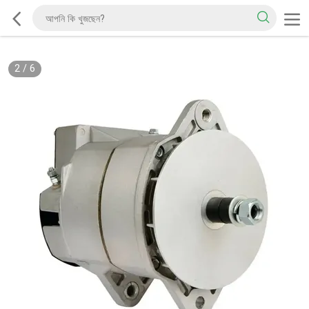
2
/
6