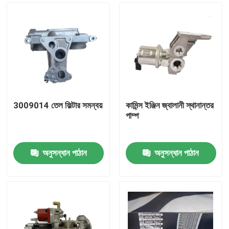
3009014 তেল ফিল্টার সমন্বয়
কামিন্স ইঞ্জিন জ্বালানী স্থানান্তর
পাম্প
অনুসন্ধান পাঠান
অনুসন্ধান পাঠান
বাড়ি
পণ্য
আমাদের সম্পর্কে