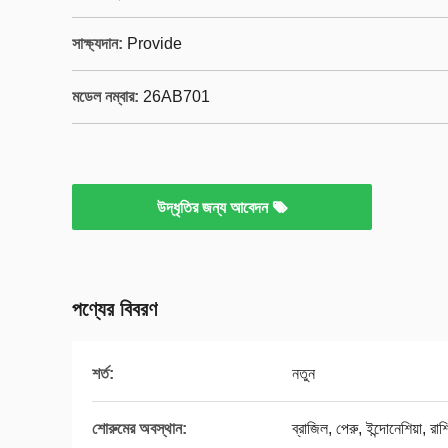
সাক্ষ্যদান:
Provide
মডেল নম্বার:
26AB701
উদ্ধৃতির জন্য আবেদন
পণ্যের বিবরণ
শর্ত:
নতুন
শোরুমের অবস্থান:
ব্রাজিল, পেরু, ইন্দোনেশিয়া, রাশি