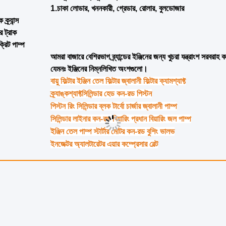
মডেল নং।
২৬এবি 
অংশের নাম
জ্বালানী ইন
স্টক
স্টক আ