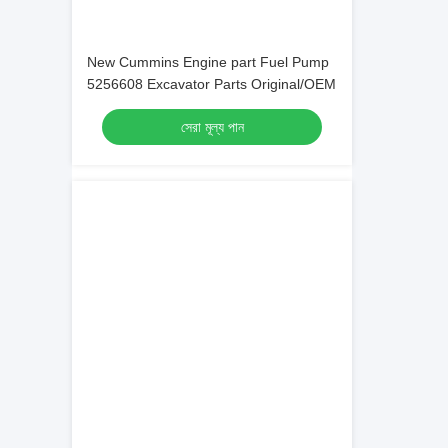
New Cummins Engine part Fuel Pump
5256608 Excavator Parts Original/OEM
সেরা মূল্য পান