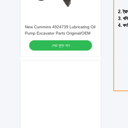
New Cummins 4924739 Lubricating Oil
Pump Excavator Parts Original/OEM
সেরা মূল্য পান