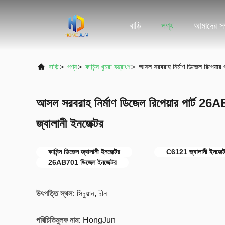
বাড়ি
পণ্য
আমাদের সম্
বাড়ি
>
পণ্য
>
কামিন্স খুচরা যন্ত্রাংশ
>
আসল সরবরাহ নির্মাণ ডিজেল রিপেয়া
আসল সরবরাহ নির্মাণ ডিজেল রিপেয়ার পার্ট 
জ্বালানী ইনজেক্টর
কামিন্স ডিজেল জ্বালানী ইনজেক্টর
C6121 জ্বালানী ইনজেক্
26AB701 ডিজেল ইনজেক্টর
উৎপত্তি স্থল:
সিচুয়ান, চীন
পরিচিতিমুলক নাম:
HongJun