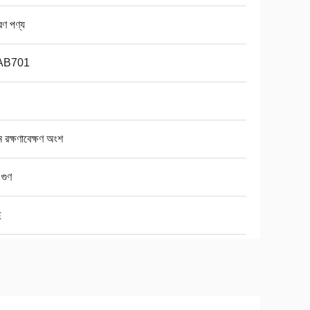
রণ পণ্য
AB701
িন রক্ষণাবেক্ষণ অংশ
গুণ
ু