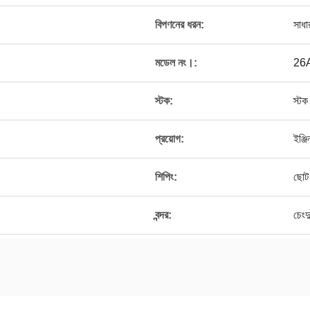
বিপণনের ধরন:
সাধা
মডেল নং।:
26
স্টক:
স্টক
প্রয়োগ:
ইঞ্জ
শিপিং:
ছোট 
বন্দর:
চেংদ