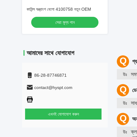
কামিন্স যন্ত্রাংশ বেলো 4100758 নতুন OEM
সেরা মূল্য পান
আমাদের সাথে যোগাযোগ
খুচরা 
করতে স
86-28-87746871
contact@hyspt.com
2. ট্রাক
3. খনি
4. কংক
এখনই যোগাযোগ করুন