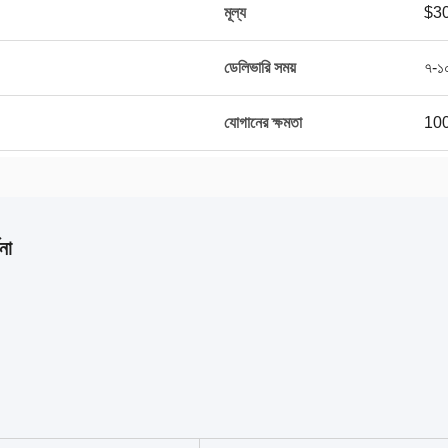
মূল্য
$30
ডেলিভারি সময়
৭-১০
যোগানের ক্ষমতা
100
না