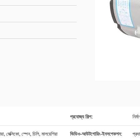
প্রযোজ্য শিল্প:
নির্
য়া, মেক্সিকো, স্পেন, চিলি, মালয়েশিয়া
ভিডিও-আউটগোয়িং-ইনসপেকশন:
প্রদ