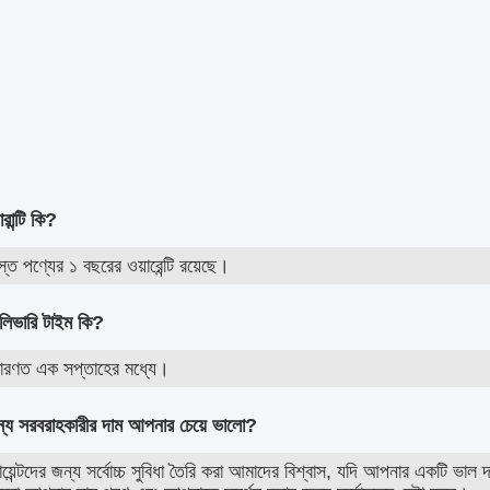
সিচুয়ান হংকজুন বিজ্ঞান ও প্রযুক্তি কোং লিমিটেড (হংকজুন) ভারী যন্ত্র
যন্ত্রাংশের চীনা নেতৃস্থানীয় এক-স্টপ সরবরাহকারী!Hongjun তার গ্রাহকদের জন্য সবচে
ক্ষম হয়!
হংকজুন এর জন্য খুচরা যন্ত্রাংশ সরবরাহ করে
1.চাকা লোডার, খননকারী, গ্রেডার, রোলার, বুলডোজার
 ক্র্যান্স
র ট্রাক
্রিট পাম্প
আমরা বাজারে বেশিরভাগ ব্র্যান্ডের ইঞ্জিনের জন্য খুচরা যন্ত্রাংশ সরবরাহ 
যেমনঃ ইঞ্জিনের নিম্নলিখিত অংশগুলো।
বায়ু ফিল্টার ইঞ্জিন তেল ফিল্টার জ্বালানী ফিল্টার ক্যামশ্যাফ্ট