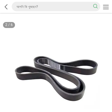
2
/
6