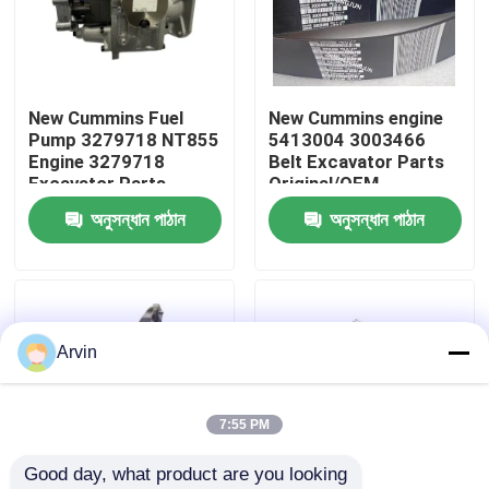
কারখানা ভ্রমণ
New Cummins Fuel
New Cummins engine
মান নিয়ন্ত্রণ
Pump 3279718 NT855
5413004 3003466
Engine 3279718
Belt Excavator Parts
Excavator Parts
Original/OEM
আমাদের সাথে যোগাযোগ করুন
Original/OEM
অনুসন্ধান পাঠান
অনুসন্ধান পাঠান
খবর
উদ্ধৃতির জন্য আবেদন
Arvin
লিউগং খুচরা যন্ত্রাংশ
7:55 PM
Good day, what product are you looking 
কামিন্স খুচরা যন্ত্রাংশ