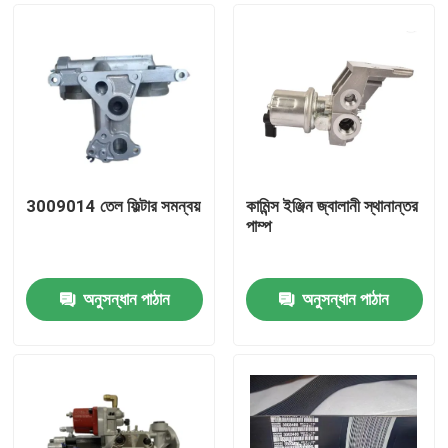
3009014 তেল ফিল্টার সমন্বয়
কামিন্স ইঞ্জিন জ্বালানী স্থানান্তর
পাম্প
অনুসন্ধান পাঠান
অনুসন্ধান পাঠান
বাড়ি
পণ্য
আমাদের সম্পর্কে