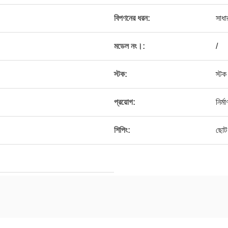
বিপণনের ধরন:
সাধা
মডেল নং।:
/
স্টক:
স্টক
প্রয়োগ:
নির্ম
শিপিং:
ছোট 