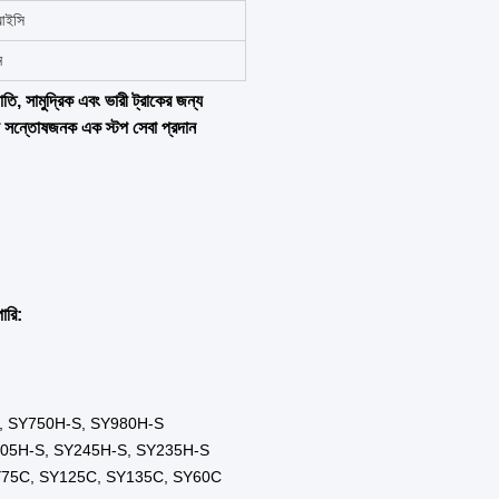
্রপাতি
কেজ
মান
র
ের কেস
কাজ
খনি
মতের দোকান
ল
য়া