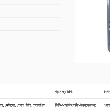
প্রযোজ্য শিল্প:
নির্
য়া, মেক্সিকো, স্পেন, চিলি, মালয়েশিয়া
ভিডিও-আউটগোয়িং-ইনসপেকশন:
প্রদ