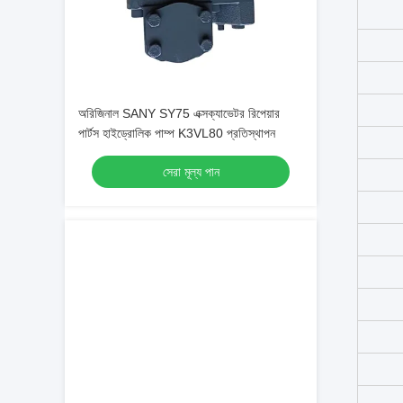
অরিজিনাল SANY SY75 এক্সক্যাভেটর রিপেয়ার
পার্টস হাইড্রোলিক পাম্প K3VL80 প্রতিস্থাপন
সেরা মূল্য পান