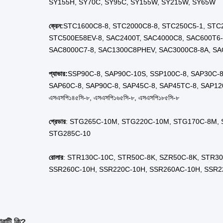
শোরুমের অবস্থান
রাশিয়া
শোরুমের অবস্থান
মেক্সিক
শোরুমের অবস্থান
স্পেন
শোরুমের অবস্থান
চিলি
শোরুমের অবস্থান
মালয়েশি
ভিডিও-আউটগোয়িং-ইনসপেকশন
প্রদান 
মেশিন পরীক্ষার রিপোর্ট
প্রদান 
বিপণনের ধরন
সাধারণ প
গ্যারান্টি
১ বছ
উৎপত্তিস্থল
সিএন;এস
ব্র্যান্ড নাম
হংকজু
সিচুয়ান হংকজুন বিজ্ঞান ও প্রযুক্তি কোং লিমিটেড (হংকজুন) ভারী যন্ত্রপ
যন্ত্রাংশের চীনা নেতৃস্থানীয় এক-স্টপ সরবরাহকারী!Hongjun তার গ্রাহকদের জন্য সবচেয