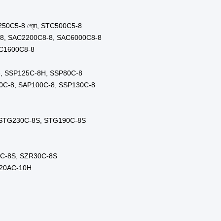
ো
য়া
করা
করা
ণ্য
র
আইসি
ন
াতি, সামুদ্রিক এবং ভারী ট্রাকের জন্য
়ে সন্তোষজনক এক স্টপ সেবা প্রদান