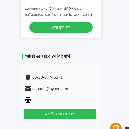
এক্সসিএমজি এক্সই 370 এসওয়াই 365 এইচ
প্রতিস্থাপনের জন্য নির্মাণ খননকারীর অংশ GM70
ড্রাইভ সমাবেশ
সেরা মূল্য পান
আমাদের সাথে যোগাযোগ
86-28-87746871
contact@hyspt.com
এখনই যোগাযোগ করুন
খুচরা 