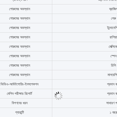
মডেল
/
অংশের নাম
প্রদর্শন ম
স্টক
স্টক আ
ব্যবহার
খননকারীর যন্